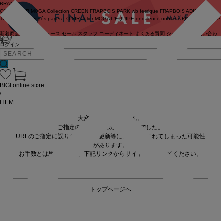
BRAND
COUTURIER
MOGA Collection
GREEN
FRAPBOIS PARK
wb
feerique
FRAPBOIS
ADIEU
TRISTESSE
congés payés
LOISIR
Julier
MOGA
L'EQUIPE
endalence
unbilanc
BIGI online store
新着商品
(ライブ)
ニュース
セール
スタッフ
コーディネート
よくある質問
ジャーナル
お問い合わ
せ
ログイン
BIGI online store
/
ITEM
大変申し訳ありません。
ご指定の商品が見つかりませんでした。
URLのご指定に誤りがあるか、更新等に伴い削除されてしまった可能性
があります。
お手数とは思いますが、下記リンクからサイトへ移動してください。
トップページへ