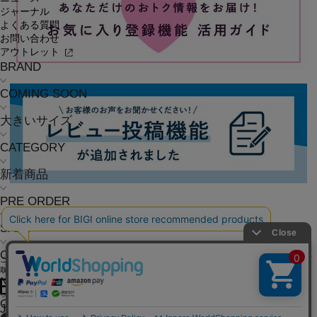
ジャーナル
よくある質問
お問い合わせ
アウトレット
BRAND
COMING SOON
大きいサイズ
CATEGORY
新着商品
PRE ORDER
SALE
COORDINATE
ご利用ガイド
よくある質問
お問い合わせ
会社概要
採用情報
ご利用規約
個人情報保護方針
特定商
取引法に基づく表記
NEWS
OFFICIAL SNS
JOURNAL