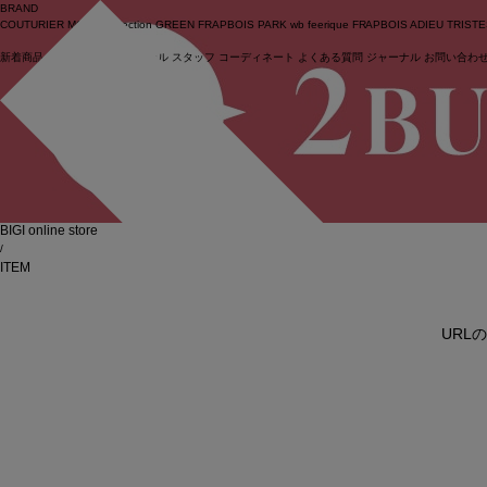
BRAND
COUTURIER
MOGA Collection
GREEN
FRAPBOIS PARK
wb
feerique
FRAPBOIS
ADIEU TRIST
新着商品
(ライブ)
ニュース
セール
スタッフ
コーディネート
よくある質問
ジャーナル
お問い合わ
ログイン
BIGI online store
/
ITEM
URL