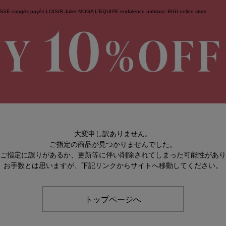
ESSE
congés payés
LOISIR
Julier
MOGA
L'EQUIPE
endalence
unbilanc
BIGI online store
せ
大変申し訳ありません。
ご指定の商品が見つかりませんでした。
のご指定に誤りがあるか、更新等に伴い削除されてしまった可能性があ
お手数とは思いますが、下記リンクからサイトへ移動してください。
トップページへ