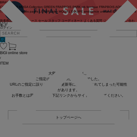
BRAND
COUTURIER
MOGA Collection
GREEN
FRAPBOIS PARK
wb
feerique
FRAPBOIS
ADIEU
TRISTESSE
congés payés
LOISIR
Julier
MOGA
L'EQUIPE
endalence
unbilanc
BIGI online store
新着商品
(ライブ)
ニュース
セール
スタッフ
コーディネート
よくある質問
ジャーナル
お問い合わ
せ
ログイン
BIGI online store
/
ITEM
大変申し訳ありません。
ご指定の商品が見つかりませんでした。
URLのご指定に誤りがあるか、更新等に伴い削除されてしまった可能性
があります。
お手数とは思いますが、下記リンクからサイトへ移動してください。
トップページへ