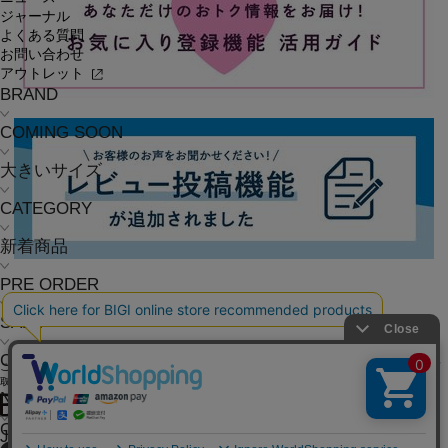
ジャーナル
よくある質問
お問い合わせ
アウトレット
BRAND
COMING SOON
大きいサイズ
CATEGORY
新着商品
PRE ORDER
SALE
COORDINATE
ご利用ガイド
よくある質問
お問い合わせ
会社概要
採用情報
ご利用規約
個人情報保護方針
特定商
取引法に基づく表記
NEWS
OFFICIAL SNS
JOURNAL