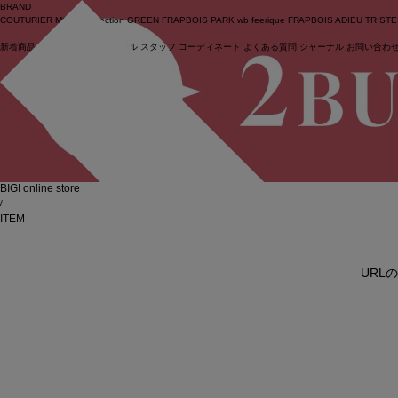
BRAND
COUTURIER
MOGA Collection
GREEN
FRAPBOIS PARK
wb
feerique
FRAPBOIS
ADIEU TRIST
新着商品
(ライブ)
ニュース
セール
スタッフ
コーディネート
よくある質問
ジャーナル
お問い合わ
ログイン
BIGI online store
/
ITEM
URL