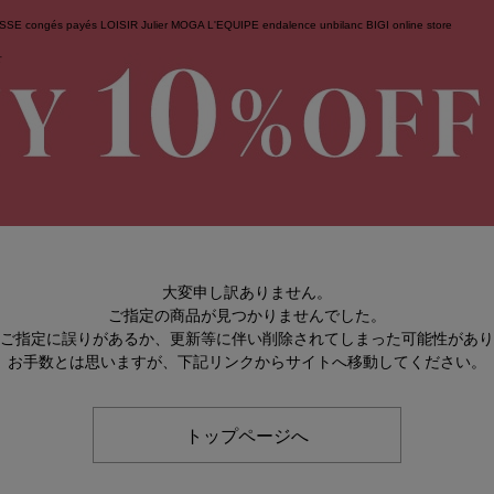
ESSE
congés payés
LOISIR
Julier
MOGA
L'EQUIPE
endalence
unbilanc
BIGI online store
せ
大変申し訳ありません。
ご指定の商品が見つかりませんでした。
のご指定に誤りがあるか、更新等に伴い削除されてしまった可能性があ
お手数とは思いますが、下記リンクからサイトへ移動してください。
トップページへ