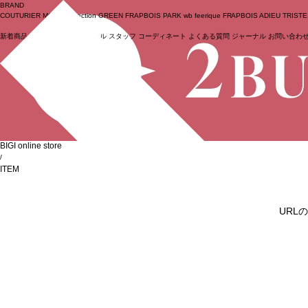
BRAND
COUTURIER
MOGA Collection
GREEN
FRAPBOIS PARK
wb
feerique
FRAPBOIS
ADIEU TRIST
新着商品
(ライブ)
ニュース
セール
スタッフ
コーディネート
よくある質問
ジャーナル
お問い合わ
ログイン
BIGI online store
/
ITEM
URL