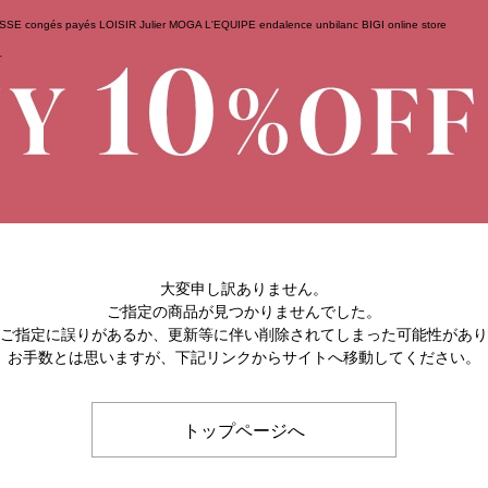
ESSE
congés payés
LOISIR
Julier
MOGA
L'EQUIPE
endalence
unbilanc
BIGI online store
せ
大変申し訳ありません。
ご指定の商品が見つかりませんでした。
のご指定に誤りがあるか、更新等に伴い削除されてしまった可能性があ
お手数とは思いますが、下記リンクからサイトへ移動してください。
トップページへ