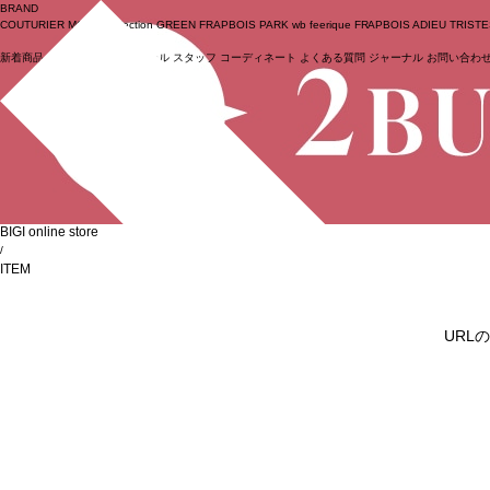
BRAND
COUTURIER
MOGA Collection
GREEN
FRAPBOIS PARK
wb
feerique
FRAPBOIS
ADIEU TRIST
新着商品
(ライブ)
ニュース
セール
スタッフ
コーディネート
よくある質問
ジャーナル
お問い合わ
ログイン
BIGI online store
/
ITEM
URL