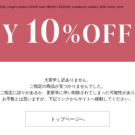
ESSE
congés payés
LOISIR
Julier
MOGA
L'EQUIPE
endalence
unbilanc
BIGI online store
せ
大変申し訳ありません。
ご指定の商品が見つかりませんでした。
のご指定に誤りがあるか、更新等に伴い削除されてしまった可能性があ
お手数とは思いますが、下記リンクからサイトへ移動してください。
トップページへ