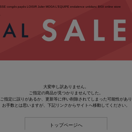
ESSE
congés payés
LOISIR
Julier
MOGA
L'EQUIPE
endalence
unbilanc
BIGI online store
せ
大変申し訳ありません。
ご指定の商品が見つかりませんでした。
のご指定に誤りがあるか、更新等に伴い削除されてしまった可能性があ
お手数とは思いますが、下記リンクからサイトへ移動してください。
トップページへ