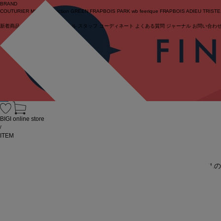
BRAND
COUTURIER
MOGA Collection
GREEN
FRAPBOIS PARK
wb
feerique
FRAPBOIS
ADIEU TRIST
新着商品
(ライブ)
ニュース
セール
スタッフ
コーディネート
よくある質問
ジャーナル
お問い合わ
ログイン
BIGI online store
/
ITEM
URL