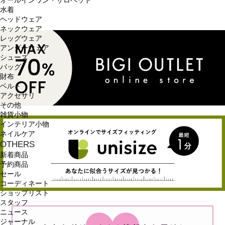
オールインワン・サロペット
水着
ヘッドウェア
ネックウェア
レッグウェア
アンダーウェア
シューズ
バッグ
財布
ベルト
アクセサリ
その他
雑貨小物
インテリア小物
ネイルケア
OTHERS
新着商品
予約商品
セール
コーディネート
ショップリスト
スタッフ
ニュース
ジャーナル