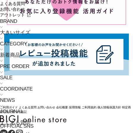
よくある質問
お問い合わせ
アウトレット
BRAND
大きいサイズ
CATEGORY
新着商品
PRE ORDER
SALE
COORDINATE
NEWS
ご利用ガイド
よくある質問
お問い合わせ
会社概要
採用情報
ご利用規約
個人情報保護方針
特定商
JOURNAL
取引法に基づく表記
よくある質問
OFFICIAL SNS