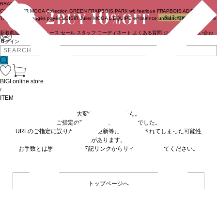
BRAND
COUTURIER
MOGA Collection
GREEN
FRAPBOIS PARK
wb
feerique
FRAPBOIS
ADIEU
TRISTESSE
congés payés
LOISIR
Julier
MOGA
L'EQUIPE
endalence
unbilanc
BIGI online store
新着商品
(ライブ)
ニュース
セール
スタッフ
コーディネート
よくある質問
ジャーナル
お問い合わ
せ
ログイン
BIGI online store
/
ITEM
大変申し訳ありません。
ご指定の商品が見つかりませんでした。
URLのご指定に誤りがあるか、更新等に伴い削除されてしまった可能性
があります。
お手数とは思いますが、下記リンクからサイトへ移動してください。
トップページへ