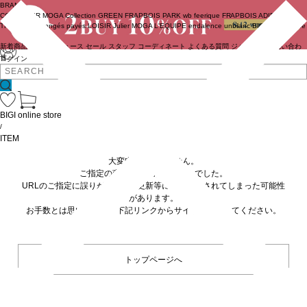
BRAND
COUTURIER
MOGA Collection
GREEN
FRAPBOIS PARK
wb
feerique
FRAPBOIS
ADIEU
TRISTESSE
congés payés
LOISIR
Julier
MOGA
L'EQUIPE
endalence
unbilanc
BIGI online store
新着商品
(ライブ)
ニュース
セール
スタッフ
コーディネート
よくある質問
ジャーナル
お問い合わ
せ
ログイン
BIGI online store
/
ITEM
大変申し訳ありません。
ご指定の商品が見つかりませんでした。
URLのご指定に誤りがあるか、更新等に伴い削除されてしまった可能性
があります。
お手数とは思いますが、下記リンクからサイトへ移動してください。
トップページへ