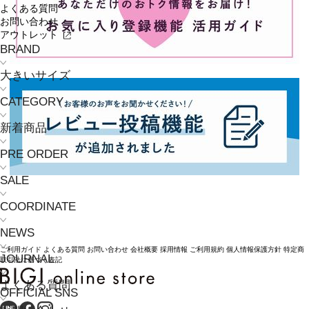
よくある質問
お問い合わせ
アウトレット
BRAND
大きいサイズ
CATEGORY
新着商品
PRE ORDER
SALE
COORDINATE
NEWS
ご利用ガイド
よくある質問
お問い合わせ
会社概要
採用情報
ご利用規約
個人情報保護方針
特定商
JOURNAL
取引法に基づく表記
よくある質問
OFFICIAL SNS