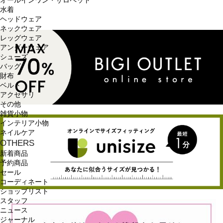
オールインワン・サロペット
水着
ヘッドウェア
ネックウェア
レッグウェア
アンダーウェア
シューズ
バッグ
財布
ベルト
アクセサリ
その他
雑貨小物
インテリア小物
ネイルケア
OTHERS
新着商品
予約商品
セール
コーディネート
ショップリスト
スタッフ
ニュース
ジャーナル