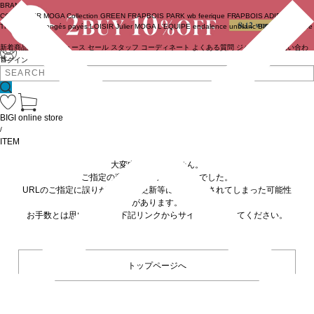
BRAND
COUTURIER
MOGA Collection
GREEN
FRAPBOIS PARK
wb
feerique
FRAPBOIS
ADIEU
TRISTESSE
congés payés
LOISIR
Julier
MOGA
L'EQUIPE
endalence
unbilanc
BIGI online store
新着商品
(ライブ)
ニュース
セール
スタッフ
コーディネート
よくある質問
ジャーナル
お問い合わ
せ
ログイン
BIGI online store
/
ITEM
大変申し訳ありません。
ご指定の商品が見つかりませんでした。
URLのご指定に誤りがあるか、更新等に伴い削除されてしまった可能性
があります。
お手数とは思いますが、下記リンクからサイトへ移動してください。
トップページへ