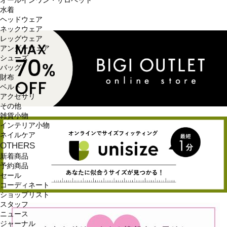
オールインワン・サロペット
水着
ヘッドウェア
ネックウェア
レッグウェア
アンダーウェア
シューズ
バッグ
財布
ベルト
アクセサリ
その他
雑貨小物
インテリア小物
ネイルケア
OTHERS
新着商品
予約商品
セール
コーディネート
ショップリスト
スタッフ
ニュース
ジャーナル