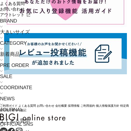
よくある質問
お問い合わせ
アウトレット
BRAND
大きいサイズ
CATEGORY
新着商品
PRE ORDER
SALE
COORDINATE
NEWS
ご利用ガイド
よくある質問
お問い合わせ
会社概要
採用情報
ご利用規約
個人情報保護方針
特定商
JOURNAL
取引法に基づく表記
よくある質問
OFFICIAL SNS