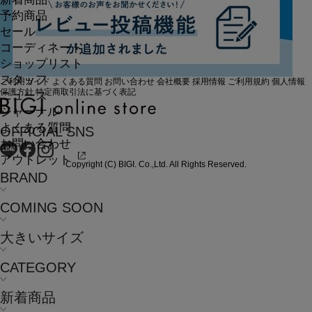
予約商品
セール
コーディネート
ショップリスト
スタッフ
ご利用ガイド
よくある質問
お問い合わせ
会社概要
採用情報
ご利用規約
個人情報
保護方針
特定商取引法に基づく表記
ニュース
ジャーナル
よくある質問
OFFICIAL SNS
お問い合わせ
アウトレット
Copyright (C) BIGI. Co.,Ltd. All Rights Reserved.
BRAND
COMING SOON
大きいサイズ
CATEGORY
新着商品