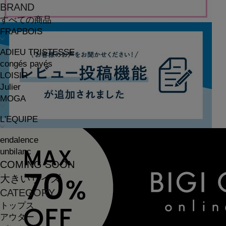
BRAND
すべての商品
FRAPBOIS
ADIEU TRISTESSE
congés payés
LOISIR
Julier
MOGA
L'EQUIPE
endalence
unbilanc
COMING SOON
大きいサイズ
CATEGORY
トップス
アウター