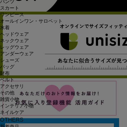
パンツ
スカート
ワンピース
オールインワン・サロペット
水着
ヘッドウェア
ネックウェア
レッグウェア
アンダーウェア
シューズ
バッグ
財布
ベルト
アクセサリ
その他
雑貨小物
インテリア小物
ネイルケア
OTHERS
新着商品