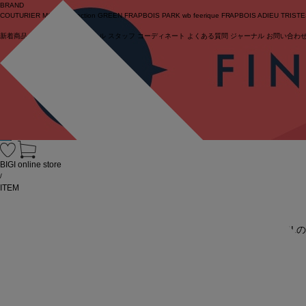
BRAND
COUTURIER
MOGA Collection
GREEN
FRAPBOIS PARK
wb
feerique
FRAPBOIS
ADIEU TRIST
新着商品
(ライブ)
ニュース
セール
スタッフ
コーディネート
よくある質問
ジャーナル
お問い合わ
ログイン
BIGI online store
/
ITEM
URL