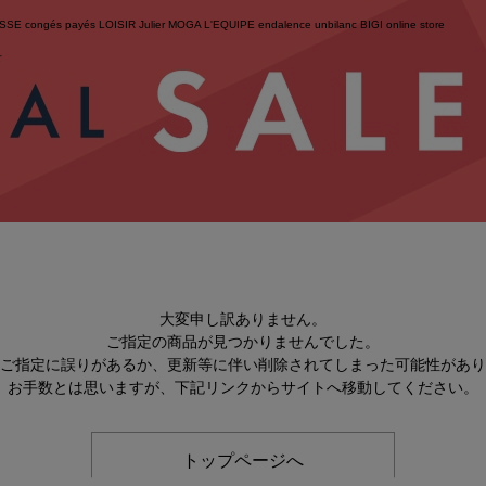
ESSE
congés payés
LOISIR
Julier
MOGA
L'EQUIPE
endalence
unbilanc
BIGI online store
せ
大変申し訳ありません。
ご指定の商品が見つかりませんでした。
のご指定に誤りがあるか、更新等に伴い削除されてしまった可能性があ
お手数とは思いますが、下記リンクからサイトへ移動してください。
トップページへ