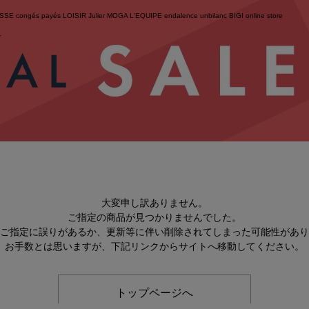
ESSE
congés payés
LOISIR
Julier
MOGA
L'EQUIPE
endalence
unbilanc
BIGI online store
せ
大変申し訳ありません。
ご指定の商品が見つかりませんでした。
のご指定に誤りがあるか、更新等に伴い削除されてしまった可能性があ
お手数とは思いますが、下記リンクからサイトへ移動してください。
トップページへ