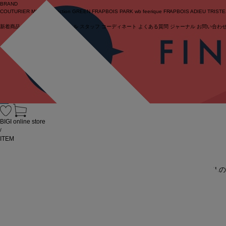
BRAND
COUTURIER
MOGA Collection
GREEN
FRAPBOIS PARK
wb
feerique
FRAPBOIS
ADIEU TRIST
新着商品
(ライブ)
ニュース
セール
スタッフ
コーディネート
よくある質問
ジャーナル
お問い合わ
ログイン
BIGI online store
/
ITEM
URL