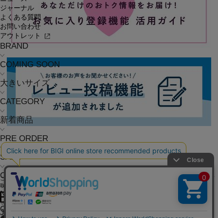
ジャーナル
よくある質問
お問い合わせ
アウトレット
BRAND
COMING SOON
大きいサイズ
CATEGORY
新着商品
PRE ORDER
SALE
COORDINATE
ご利用ガイド
よくある質問
お問い合わせ
会社概要
採用情報
ご利用規約
個人情報保護方針
特定商
取引法に基づく表記
NEWS
OFFICIAL SNS
JOURNAL