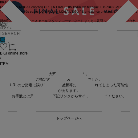
BRAND
COUTURIER
MOGA Collection
GREEN
FRAPBOIS PARK
wb
feerique
FRAPBOIS
ADIEU
TRISTESSE
congés payés
LOISIR
Julier
MOGA
L'EQUIPE
endalence
unbilanc
BIGI online store
新着商品
(ライブ)
ニュース
セール
スタッフ
コーディネート
よくある質問
ジャーナル
お問い合わ
せ
ログイン
BIGI online store
/
ITEM
大変申し訳ありません。
ご指定の商品が見つかりませんでした。
URLのご指定に誤りがあるか、更新等に伴い削除されてしまった可能性
があります。
お手数とは思いますが、下記リンクからサイトへ移動してください。
トップページへ