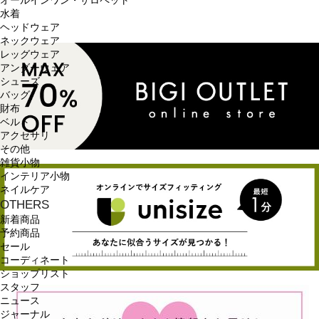
オールインワン・サロペット
水着
ヘッドウェア
ネックウェア
レッグウェア
アンダーウェア
シューズ
バッグ
財布
ベルト
アクセサリ
その他
雑貨小物
インテリア小物
ネイルケア
OTHERS
新着商品
予約商品
セール
コーディネート
ショップリスト
スタッフ
ニュース
ジャーナル