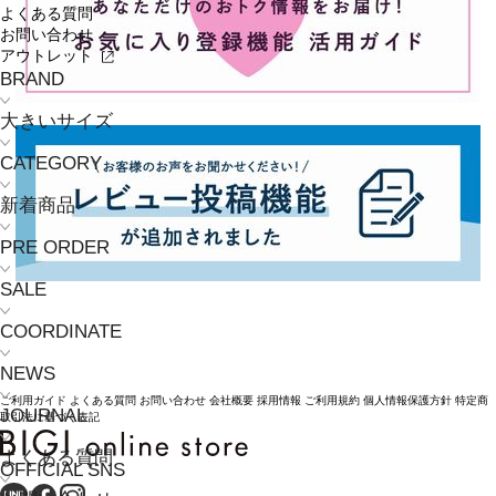
よくある質問
お問い合わせ
アウトレット
BRAND
大きいサイズ
CATEGORY
新着商品
PRE ORDER
SALE
COORDINATE
NEWS
ご利用ガイド
よくある質問
お問い合わせ
会社概要
採用情報
ご利用規約
個人情報保護方針
特定商
JOURNAL
取引法に基づく表記
よくある質問
OFFICIAL SNS