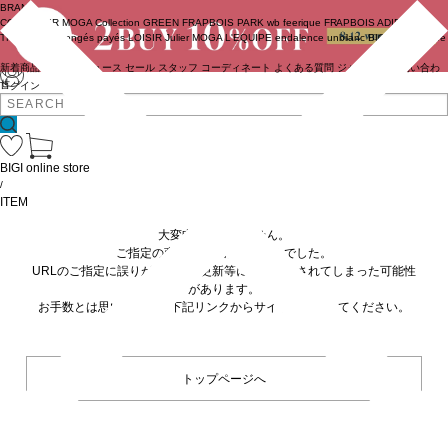
BRAND
COUTURIER
MOGA Collection
GREEN
FRAPBOIS PARK
wb
feerique
FRAPBOIS
ADIEU
TRISTESSE
congés payés
LOISIR
Julier
MOGA
L'EQUIPE
endalence
unbilanc
BIGI online store
新着商品
(ライブ)
ニュース
セール
スタッフ
コーディネート
よくある質問
ジャーナル
お問い合わ
せ
ログイン
BIGI online store
/
ITEM
大変申し訳ありません。
ご指定の商品が見つかりませんでした。
URLのご指定に誤りがあるか、更新等に伴い削除されてしまった可能性
があります。
お手数とは思いますが、下記リンクからサイトへ移動してください。
トップページへ