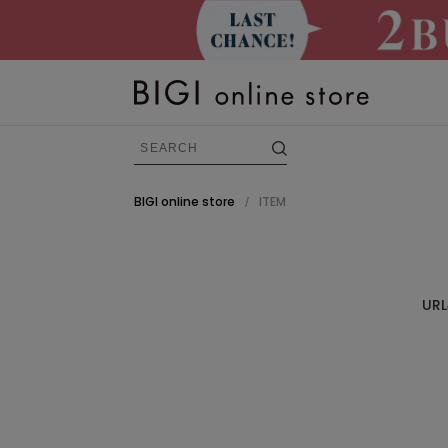
BIGI online store
ITEM
/
BRAND
すべての商品
U
FRAPBOIS
ADIEU TRISTESSE
congés payés