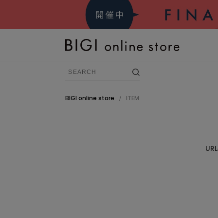
BIGI online store
ITEM
/
BRAND
すべての商品
U
FRAPBOIS
ADIEU TRISTESSE
congés payés