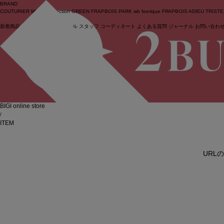
BRAND
COUTURIER
MOGA Collection
GREEN
FRAPBOIS PARK
wb
feerique
FRAPBOIS
ADIEU TRIST
新着商品
(ライブ)
ニュース
セール
スタッフ
コーディネート
よくある質問
ジャーナル
お問い合わ
ログイン
BIGI online store
/
ITEM
URL