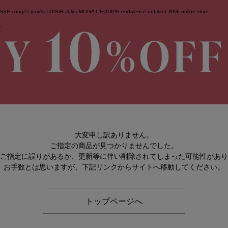
ESSE
congés payés
LOISIR
Julier
MOGA
L'EQUIPE
endalence
unbilanc
BIGI online store
せ
大変申し訳ありません。
ご指定の商品が見つかりませんでした。
のご指定に誤りがあるか、更新等に伴い削除されてしまった可能性があ
お手数とは思いますが、下記リンクからサイトへ移動してください。
トップページへ