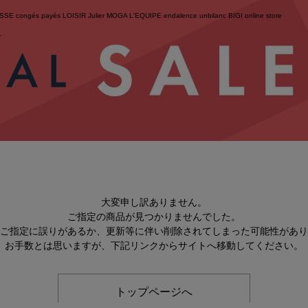
ESSE
congés payés
LOISIR
Julier
MOGA
L'EQUIPE
endalence
unbilanc
BIGI online store
せ
大変申し訳ありません。
ご指定の商品が見つかりませんでした。
のご指定に誤りがあるか、更新等に伴い削除されてしまった可能性があ
お手数とは思いますが、下記リンクからサイトへ移動してください。
トップページへ