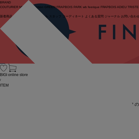
BRAND
COUTURIER
MOGA Collection
GREEN
FRAPBOIS PARK
wb
feerique
FRAPBOIS
ADIEU TRIST
新着商品
(ライブ)
ニュース
セール
スタッフ
コーディネート
よくある質問
ジャーナル
お問い合わ
ログイン
BIGI online store
/
ITEM
URL