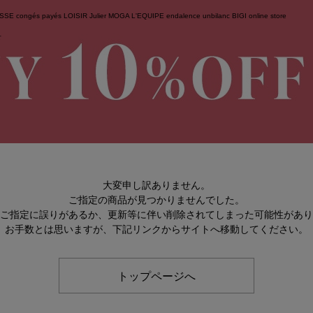
ESSE
congés payés
LOISIR
Julier
MOGA
L'EQUIPE
endalence
unbilanc
BIGI online store
せ
大変申し訳ありません。
ご指定の商品が見つかりませんでした。
のご指定に誤りがあるか、更新等に伴い削除されてしまった可能性があ
お手数とは思いますが、下記リンクからサイトへ移動してください。
トップページへ