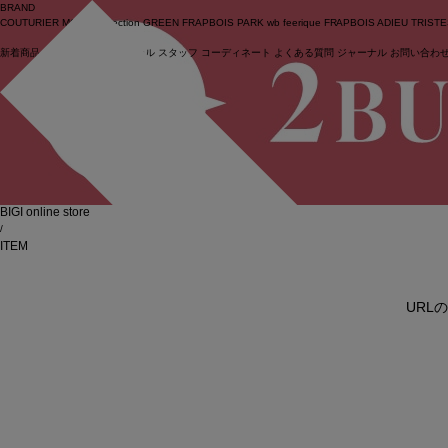
BRAND
COUTURIER
MOGA Collection
GREEN
FRAPBOIS PARK
wb
feerique
FRAPBOIS
ADIEU TRIST
新着商品
(ライブ)
ニュース
セール
スタッフ
コーディネート
よくある質問
ジャーナル
お問い合わ
ログイン
BIGI online store
/
ITEM
URL