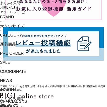
よくある質問
お問い合わせ
アウトレット
BRAND
大きいサイズ
CATEGORY
新着商品
PRE ORDER
SALE
COORDINATE
NEWS
ご利用ガイド
よくある質問
お問い合わせ
会社概要
採用情報
ご利用規約
個人情報保護方針
特定商
JOURNAL
取引法に基づく表記
よくある質問
OFFICIAL SNS