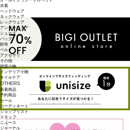
オールインワン・サロペット
水着
ヘッドウェア
ネックウェア
レッグウェア
アンダーウェア
シューズ
バッグ
財布
ベルト
アクセサリ
その他
雑貨小物
インテリア小物
ネイルケア
OTHERS
新着商品
予約商品
セール
コーディネート
ショップリスト
スタッフ
ニュース
ジャーナル