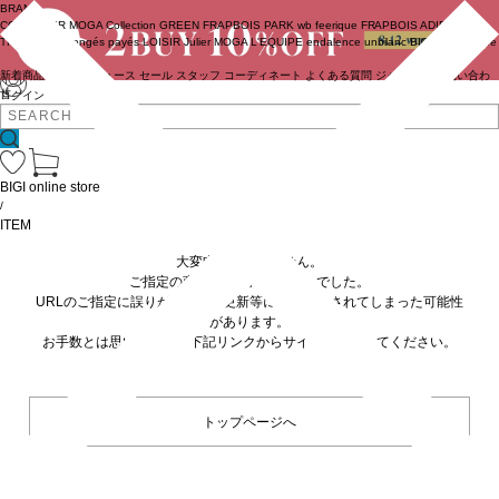
BRAND
COUTURIER
MOGA Collection
GREEN
FRAPBOIS PARK
wb
feerique
FRAPBOIS
ADIEU
TRISTESSE
congés payés
LOISIR
Julier
MOGA
L'EQUIPE
endalence
unbilanc
BIGI online store
新着商品
(ライブ)
ニュース
セール
スタッフ
コーディネート
よくある質問
ジャーナル
お問い合わ
せ
ログイン
BIGI online store
/
ITEM
大変申し訳ありません。
ご指定の商品が見つかりませんでした。
URLのご指定に誤りがあるか、更新等に伴い削除されてしまった可能性
があります。
お手数とは思いますが、下記リンクからサイトへ移動してください。
トップページへ