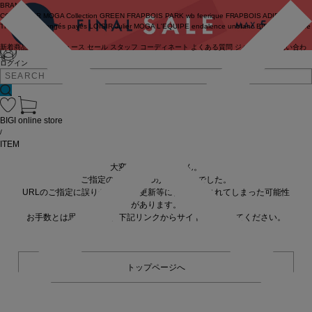
BRAND
COUTURIER
MOGA Collection
GREEN
FRAPBOIS PARK
wb
feerique
FRAPBOIS
ADIEU
TRISTESSE
congés payés
LOISIR
Julier
MOGA
L'EQUIPE
endalence
unbilanc
BIGI online store
新着商品
(ライブ)
ニュース
セール
スタッフ
コーディネート
よくある質問
ジャーナル
お問い合わ
せ
ログイン
BIGI online store
/
ITEM
大変申し訳ありません。
ご指定の商品が見つかりませんでした。
URLのご指定に誤りがあるか、更新等に伴い削除されてしまった可能性
があります。
お手数とは思いますが、下記リンクからサイトへ移動してください。
トップページへ