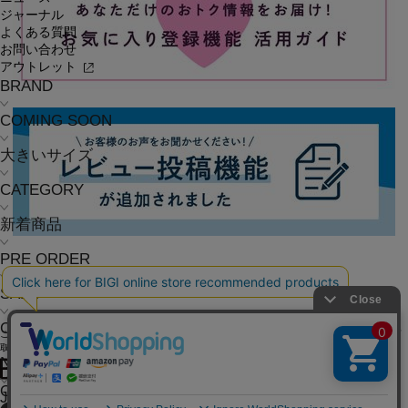
ジャーナル
よくある質問
お問い合わせ
アウトレット
BRAND
COMING SOON
大きいサイズ
CATEGORY
新着商品
PRE ORDER
SALE
COORDINATE
ご利用ガイド
よくある質問
お問い合わせ
会社概要
採用情報
ご利用規約
個人情報保護方針
特定商
取引法に基づく表記
NEWS
OFFICIAL SNS
JOURNAL