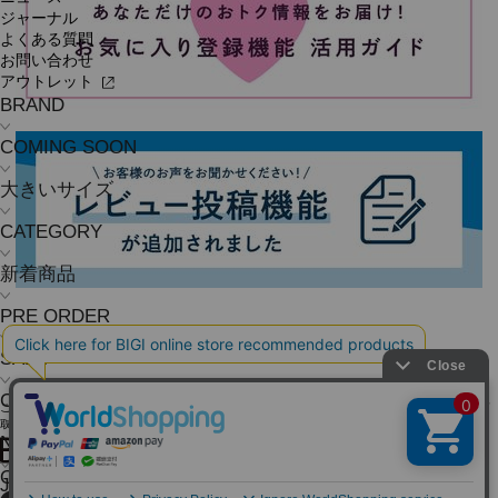
ジャーナル
よくある質問
お問い合わせ
アウトレット
BRAND
COMING SOON
大きいサイズ
CATEGORY
新着商品
PRE ORDER
SALE
COORDINATE
ご利用ガイド
よくある質問
お問い合わせ
会社概要
採用情報
ご利用規約
個人情報保護方針
特定商
取引法に基づく表記
NEWS
OFFICIAL SNS
JOURNAL