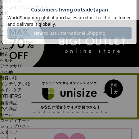
ワンピース
オールインワン・サロペット
水着
ヘッドウェア
ネックウェア
レッグウェア
アンダーウェア
シューズ
バッグ
財布
ベルト
アクセサリ
その他
雑貨小物
インテリア小物
ネイルケア
OTHERS
新着商品
予約商品
セール
コーディネート
ショップリスト
スタッフ
ニュース