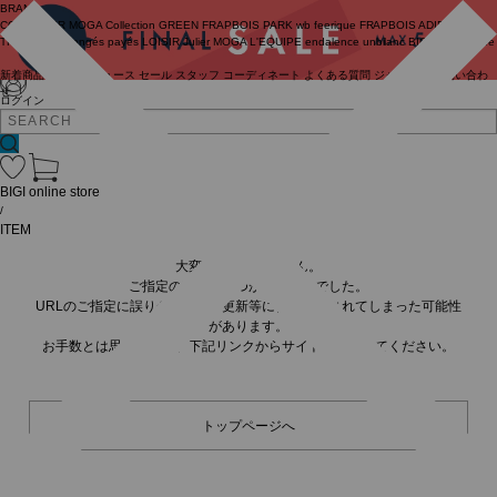
BRAND
COUTURIER
MOGA Collection
GREEN
FRAPBOIS PARK
wb
feerique
FRAPBOIS
ADIEU
TRISTESSE
congés payés
LOISIR
Julier
MOGA
L'EQUIPE
endalence
unbilanc
BIGI online store
新着商品
(ライブ)
ニュース
セール
スタッフ
コーディネート
よくある質問
ジャーナル
お問い合わ
せ
ログイン
BIGI online store
/
ITEM
大変申し訳ありません。
ご指定の商品が見つかりませんでした。
URLのご指定に誤りがあるか、更新等に伴い削除されてしまった可能性
があります。
お手数とは思いますが、下記リンクからサイトへ移動してください。
トップページへ