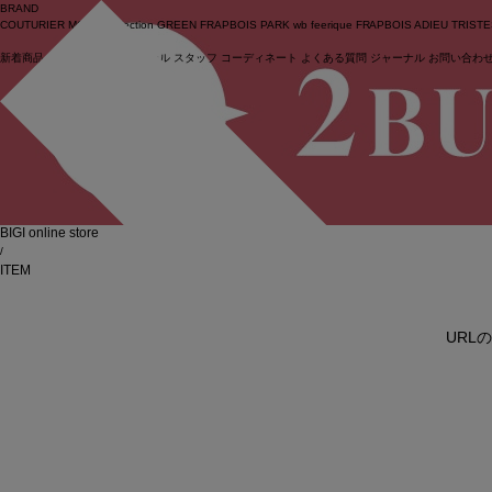
BRAND
COUTURIER
MOGA Collection
GREEN
FRAPBOIS PARK
wb
feerique
FRAPBOIS
ADIEU TRIST
新着商品
(ライブ)
ニュース
セール
スタッフ
コーディネート
よくある質問
ジャーナル
お問い合わ
ログイン
BIGI online store
/
ITEM
URL