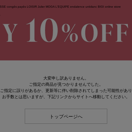
ESSE
congés payés
LOISIR
Julier
MOGA
L'EQUIPE
endalence
unbilanc
BIGI online store
せ
大変申し訳ありません。
ご指定の商品が見つかりませんでした。
のご指定に誤りがあるか、更新等に伴い削除されてしまった可能性があ
お手数とは思いますが、下記リンクからサイトへ移動してください。
トップページへ