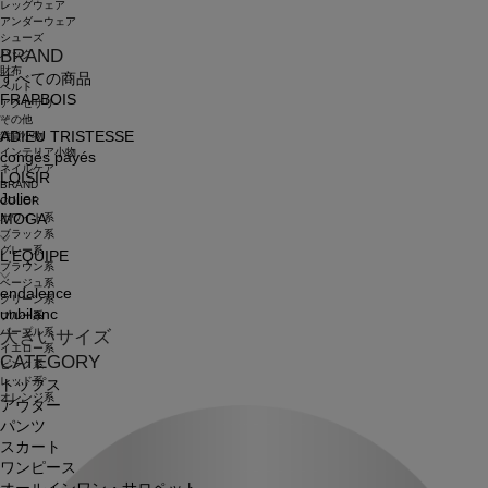
レッグウェア
アンダーウェア
シューズ
BRAND
バッグ
財布
すべての商品
ベルト
FRAPBOIS
アクセサリ
その他
ADIEU TRISTESSE
雑貨小物
インテリア小物
congés payés
ネイルケア
LOISIR
BRAND
Julier
COLOR
ホワイト系
MOGA
ブラック系
グレー系
L'EQUIPE
ブラウン系
ベージュ系
endalence
グリーン系
unbilanc
ブルー系
パープル系
大きいサイズ
イエロー系
CATEGORY
ピンク系
レッド系
トップス
オレンジ系
アウター
パンツ
スカート
ワンピース