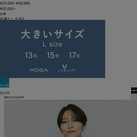
¥20,000~¥49,999
¥50,000~
在庫
在庫なしを含む
この条件で検索
60件
新着順
単色表示
絞り込む
表示順
全11件
2BUY10%OFF