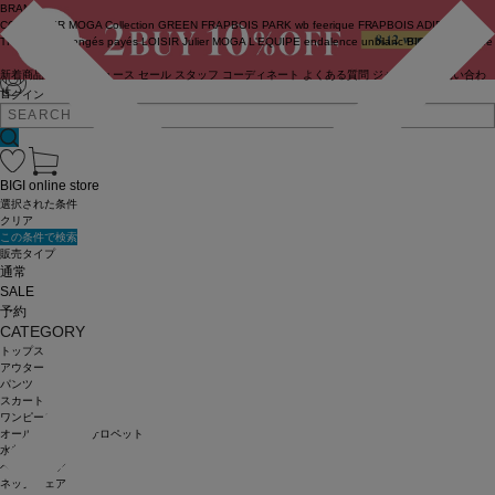
BRAND
COUTURIER
MOGA Collection
GREEN
FRAPBOIS PARK
wb
feerique
FRAPBOIS
ADIEU
TRISTESSE
congés payés
LOISIR
Julier
MOGA
L'EQUIPE
endalence
unbilanc
BIGI online store
新着商品
(ライブ)
ニュース
セール
スタッフ
コーディネート
よくある質問
ジャーナル
お問い合わ
せ
ログイン
BIGI online store
選択された条件
クリア
この条件で検索
販売タイプ
通常
SALE
予約
CATEGORY
トップス
アウター
パンツ
スカート
ワンピース
オールインワン・サロペット
水着
ヘッドウェア
ネックウェア