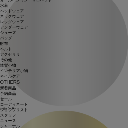
オールインワン・サロペット
水着
ヘッドウェア
ネックウェア
レッグウェア
アンダーウェア
シューズ
バッグ
財布
ベルト
アクセサリ
その他
雑貨小物
インテリア小物
ネイルケア
OTHERS
新着商品
予約商品
セール
コーディネート
シルバー系
ショップリスト
スタッフ
ニュース
ジャーナル