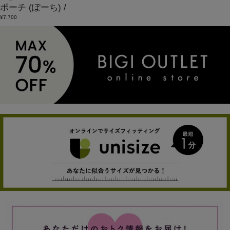
ポーチ
(ぽーち)
/
¥7,700