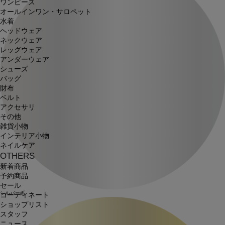
ワンピース
オールインワン・サロペット
水着
ヘッドウェア
ネックウェア
レッグウェア
アンダーウェア
シューズ
バッグ
財布
ベルト
アクセサリ
その他
雑貨小物
インテリア小物
ネイルケア
OTHERS
新着商品
予約商品
セール
シルバー系
コーディネート
ショップリスト
スタッフ
ニュース