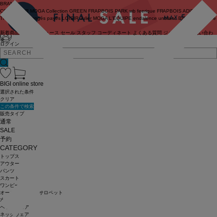
BRAND
COUTURIER
MOGA Collection
GREEN
FRAPBOIS PARK
wb
feerique
FRAPBOIS
ADIEU
TRISTESSE
congés payés
LOISIR
Julier
MOGA
L'EQUIPE
endalence
unbilanc
BIGI online store
新着商品
(ライブ)
ニュース
セール
スタッフ
コーディネート
よくある質問
ジャーナル
お問い合わ
せ
ログイン
BIGI online store
選択された条件
クリア
この条件で検索
販売タイプ
通常
SALE
予約
CATEGORY
トップス
アウター
パンツ
スカート
ワンピース
オールインワン・サロペット
水着
ヘッドウェア
ネックウェア