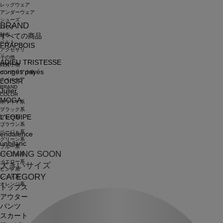
レッグウェア
アンダーウェア
シューズ
BRAND
バッグ
財布
すべての商品
ベルト
FRAPBOIS
アクセサリ
その他
ADIEU TRISTESSE
雑貨小物
congés payés
インテリア小物
ネイルケア
LOISIR
BRAND
Julier
COLOR
MOGA
ホワイト系
ブラック系
L'EQUIPE
グレー系
ブラウン系
ベージュ系
endalence
グリーン系
unbilanc
ブルー系
COMING SOON
パープル系
イエロー系
大きいサイズ
ピンク系
CATEGORY
レッド系
オレンジ系
トップス
アウター
パンツ
スカート