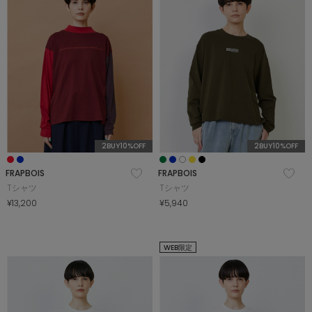
2BUY10%OFF
2BUY10%OFF
FRAPBOIS
FRAPBOIS
Tシャツ
Tシャツ
¥13,200
¥5,940
WEB限定