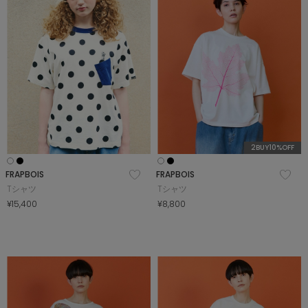
COORDINATE
NEWS
JOURNAL
2BUY10%OFF
よくある質問
FRAPBOIS
FRAPBOIS
Tシャツ
Tシャツ
¥15,400
¥8,800
お問い合わせ
OUTLET