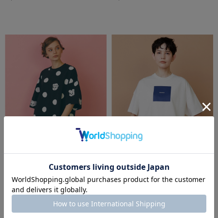
2BUY10%OFF
2BUY10%OFF
FRAPBOIS
FRAPBOIS
Tシャツ
Tシャツ
¥13,200
¥4,840