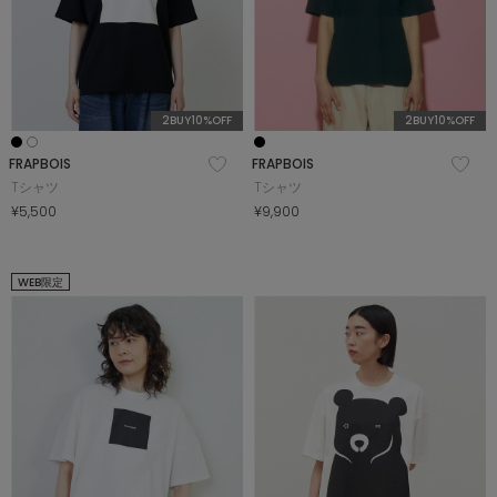
2BUY10%OFF
2BUY10%OFF
FRAPBOIS
FRAPBOIS
Tシャツ
Tシャツ
¥5,500
¥9,900
WEB限定