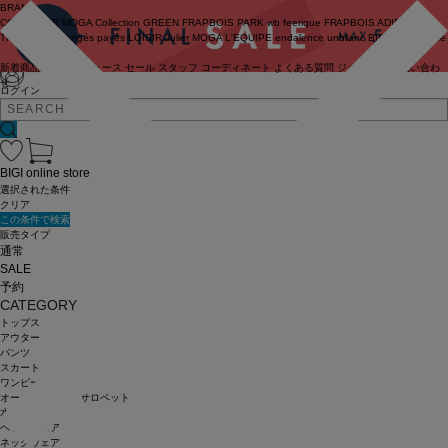
BRAND
COUTURIER
MOGA Collection
GREEN
FRAPBOIS PARK
wb
feerique
FRAPBOIS
ADIEU
TRISTESSE
congés payés
LOISIR
Julier
MOGA
L'EQUIPE
endalence
unbilanc
BIGI online store
新着商品
(ライブ)
ニュース
セール
スタッフ
コーディネート
よくある質問
ジャーナル
お問い合わ
せ
ログイン
BIGI online store
選択された条件
クリア
この条件で検索
販売タイプ
通常
SALE
予約
CATEGORY
トップス
アウター
パンツ
スカート
ワンピース
オールインワン・サロペット
水着
ヘッドウェア
ネックウェア