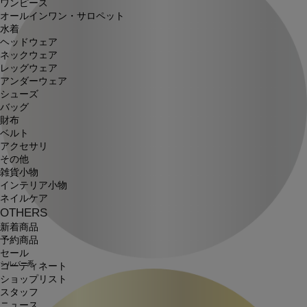
ワンピース
オールインワン・サロペット
水着
ヘッドウェア
ネックウェア
レッグウェア
アンダーウェア
シューズ
バッグ
財布
ベルト
アクセサリ
その他
雑貨小物
インテリア小物
ネイルケア
OTHERS
新着商品
予約商品
セール
シルバー系
コーディネート
ショップリスト
スタッフ
ニュース