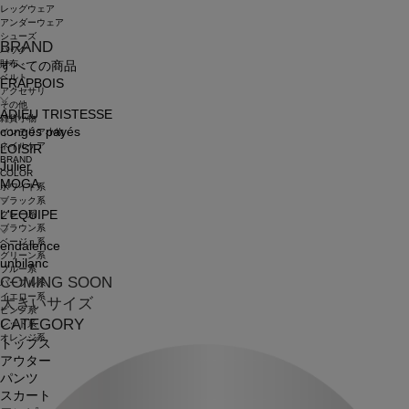
レッグウェア
アンダーウェア
シューズ
BRAND
バッグ
財布
すべての商品
ベルト
FRAPBOIS
アクセサリ
その他
ADIEU TRISTESSE
雑貨小物
congés payés
インテリア小物
ネイルケア
LOISIR
BRAND
Julier
COLOR
MOGA
ホワイト系
ブラック系
L'EQUIPE
グレー系
ブラウン系
ベージュ系
endalence
グリーン系
unbilanc
ブルー系
COMING SOON
パープル系
イエロー系
大きいサイズ
ピンク系
CATEGORY
レッド系
オレンジ系
トップス
アウター
パンツ
スカート