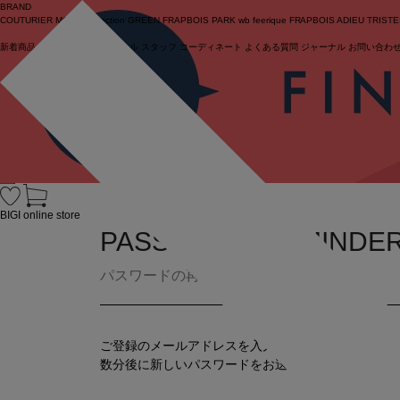
BRAND
COUTURIER
MOGA Collection
GREEN
FRAPBOIS PARK
wb
feerique
FRAPBOIS
ADIEU TRIST
新着商品
(ライブ)
ニュース
セール
スタッフ
コーディネート
よくある質問
ジャーナル
お問い合わ
ログイン
BIGI online store
PASSWORD REMINDE
パスワードの再設定
ご登録のメールアドレスを入力してください。
数分後に新しいパスワードをお送りいたします。