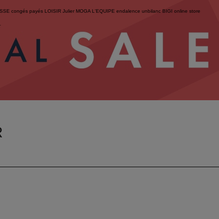
ESSE
congés payés
LOISIR
Julier
MOGA
L'EQUIPE
endalence
unbilanc
BIGI online store
せ
R