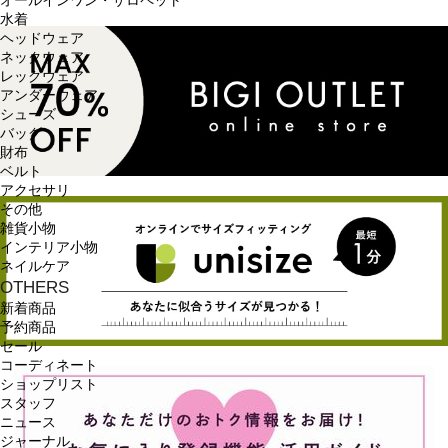
オールインワン・サロペット
水着
ヘッドウェア
ネックウェア
レッグウェア
アンダーウェア
シューズ
バッグ
財布
ベルト
アクセサリ
その他
雑貨小物
インテリア小物
ネイルケア
OTHERS
新着商品
予約商品
セール
コーディネート
ショップリスト
スタッフ
ニュース
ジャーナル