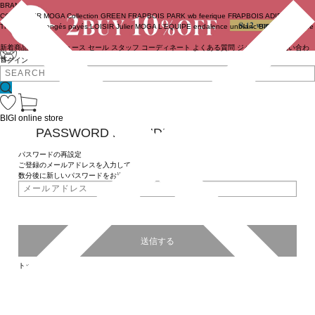
BRAND
COUTURIER
MOGA Collection
GREEN
FRAPBOIS PARK
wb
feerique
FRAPBOIS
ADIEU
TRISTESSE
congés payés
LOISIR
Julier
MOGA
L'EQUIPE
endalence
unbilanc
BIGI online store
新着商品
(ライブ)
ニュース
セール
スタッフ
コーディネート
よくある質問
ジャーナル
お問い合わ
せ
ログイン
BIGI online store
PASSWORD REMINDER
パスワードの再設定
ご登録のメールアドレスを入力してください。
数分後に新しいパスワードをお送りいたします。
トップページへ