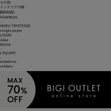
その他
インテリア小物
BRAND
FRAPBOIS
ADIEU TRISTESSE
congés payés
LOISIR
Julier
MOGA
L'EQUIPE
endalence
unbilanc