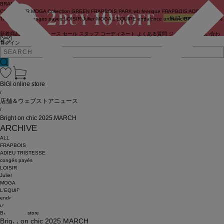
BRAND
COUTURIER
MOGA Collection
GREEN
FRAPBOIS PARK
wb
feerique
FRAPBOIS
ADIEU
TRISTESSE
congés payés
LOISIR
Julier
MOGA
L'EQUIPE
endalence
unbilanc
BIGI online store
新着商品
(ライブ)
ニュース
セール
スタッフ
コーディネート
よくある質問
ジャーナル
お問い合わ
せ
ログイン
BIGI online store
/
店舗＆ウェブストアニュース
/
Bright on chic 2025.MARCH
ARCHIVE
ALL
FRAPBOIS
ADIEU TRISTESSE
congés payés
LOISIR
Julier
MOGA
L'EQUIPE
endalence
unbilanc
BIGI online store
Bright on chic 2025.MARCH