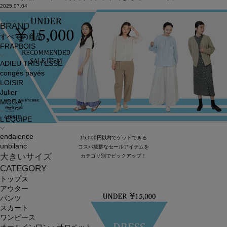
2025.07.04
BRAND
すべての商品
FRAPBOIS
ADIEU TRISTESSE
congés payés
LOISIR
Julier
MOGA
L'EQUIPE
endalence
15,000円以内でゲットできる
unbilanc
コスパ抜群なセールアイテムを
大きいサイズ
カテゴリ別でピックアップ！
CATEGORY
トップス
アウター
パンツ
スカート
ワンピース