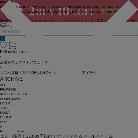
BRAND
COUTURIER
MOGA Collection
GREEN
FRAPBOIS PARK
wb
feerique
FRAPBOIS
ADIEU
TRISTESSE
congés payés
LOISIR
Julier
MOGA
L'EQUIPE
endalence
unbilanc
BIGI online store
新着商品
(ライブ)
ニュース
セール
スタッフ
コーディネート
よくある質問
ジャーナル
お問い合わ
せ
ログイン
BIGI online store
/
店舗＆ウェブストアニュース
/
コスパ抜群！15,000円以内でゲットできるセールアイテム
ARCHIVE
ALL
FRAPBOIS
ADIEU TRISTESSE
congés payés
LOISIR
Julier
MOGA
L'EQUIPE
endalence
unbilanc
BIGI online store
コスパ抜群！15,000円以内でゲットできるセールアイテム