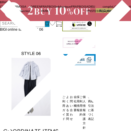
BRAND
OFFICIAL
Copyright
COUTURIER
MOGA
GREEN
FRAPBOIS
wb
feerique
FRAPBOIS
ADIEU
congés
LOISIR
(C) BIGI.
Julier
SNS
Collection
PARK
TRISTESSE
payés
Co.,Ltd.
ログイ
All Rights
ン
Reserved.
BIGI online store
/
STYLE 06
ご
よ
お
会
採
ご
個
特定
利
く
問
社
用
利
人
商取
用
あ
い
概
情
用
情
引法
ガ
る
合
要
報
規
報
に基
イ
質
わ
約
保
づく
ド
問
せ
護
表記
方
針