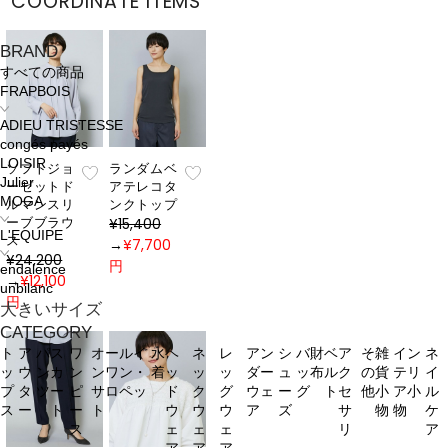
COORDINATE ITEMS
BRAND
すべての商品
FRAPBOIS
ADIEU TRISTESSE
congés payés
LOISIR
ソフトジョ
ランダムベ
Julier
ーゼットド
アテレコタ
MOGA
ルマンスリ
ンクトップ
ーブブラウ
¥15,400
L'EQUIPE
ス
→
¥7,700
¥24,200
円
endalence
→
¥12,100
unbilanc
円
大きいサイズ
CATEGORY
ト
ア
パ
ス
ワ
オールイ
水
ヘ
ネ
レ
アン
シ
バ
財
ベ
ア
そ
雑
イン
ネ
ッ
ウ
ン
カ
ン
ンワン・
着
ッ
ッ
ッ
ダー
ュ
ッ
布
ル
ク
の
貨
テリ
イ
プ
タ
ツ
ー
ピ
サロペッ
ド
ク
グ
ウェ
ー
グ
ト
セ
他
小
ア小
ル
ス
ー
ト
ー
ト
ウ
ウ
ウ
ア
ズ
サ
物
物
ケ
ス
ェ
ェ
ェ
リ
ア