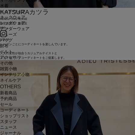
オールインワン・サロペット
水着
KATSURA
カツラ
ヘッドウェア
ネックウェア
ADIEU TRISTESSE
レッグウェア
京王百貨店 新宿店
157㎝
アンダーウェア
シューズ
STAFF
バッグ
シーズンごとにコーディネートを楽しんでいます。
財布
ベルト
大人の女性が似合うカジュアルテイストと
アクセサリ
スタイルアップコーディネートをご提案します。
その他
雑貨小物
インテリア小物
ネイルケア
OTHERS
新着商品
予約商品
セール
コーディネート
ショップリスト
スタッフ
ニュース
ジャーナル