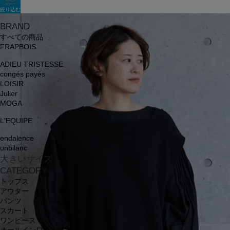
絞り込む
BRAND
すべての商品
FRAPBOIS
ADIEU TRISTESSE
congés payés
LOISIR
Julier
MOGA
L'EQUIPE
endalence
unbilanc
大きいサイズ
CATEGORY
トップス
アウター
パンツ
スカート
ワンピース