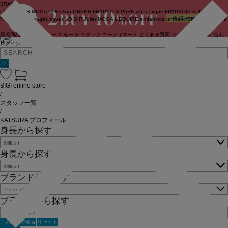
BRAND
COUTURIER
MOGA Collection
GREEN
FRAPBOIS PARK
wb
feerique
FRAPBOIS
ADIEU
TRISTESSE
congés payés
LOISIR
Julier
MOGA
L'EQUIPE
endalence
unbilanc
BIGI online store
新着商品
(ライブ)
ニュース
セール
スタッフ
コーディネート
よくある質問
ジャーナル
お問い合わ
せ
ログイン
BIGI online store
/
スタッフ一覧
/
KATSURA プロフィール
身長から探す
身長から探す
ブランドから探す
ブランドから探す
この条件で検索
リセット