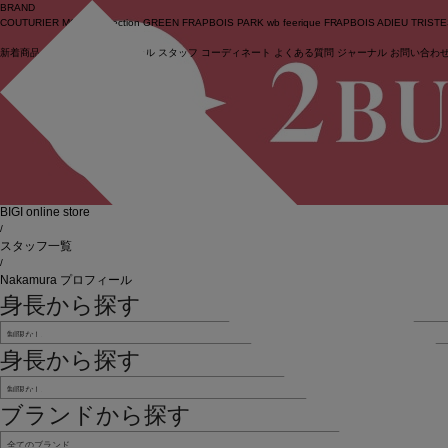
BRAND
COUTURIER
MOGA Collection
GREEN
FRAPBOIS PARK
wb
feerique
FRAPBOIS
ADIEU TRIST
新着商品
(ライブ)
ニュース
セール
スタッフ
コーディネート
よくある質問
ジャーナル
お問い合わ
ログイン
BIGI online store
/
スタッフ一覧
/
Nakamura プロフィール
身長から探す
身長から探す
ブランドから探す