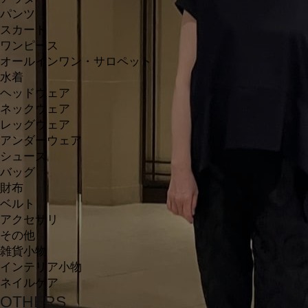
パンツ
スカート
ワンピース
オールインワン・サロペット
水着
ヘッドウェア
ネックウェア
レッグウェア
アンダーウェア
シューズ
バッグ
財布
ベルト
アクセサリ
その他
雑貨小物
インテリア小物
ネイルケア
OTHERS