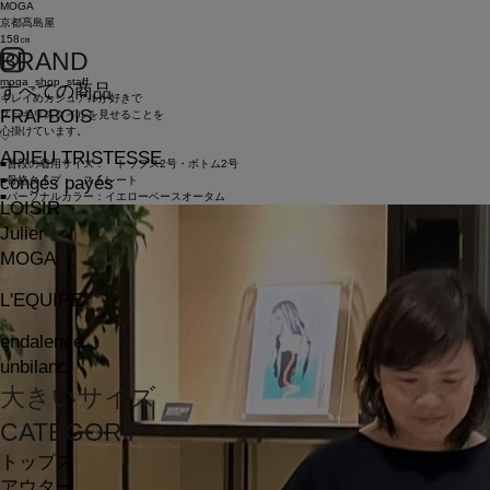
MOGA
京都髙島屋
158㎝
BRAND
moga_shop_staff
すべての商品
キレイめカジュアルが好きで
FRAPBOIS
スッキリスタイルを見せることを
心掛けています。
ADIEU TRISTESSE
■普段の着用サイズ： トップス2号・ボトム2号
congés payés
■骨格タイプ： ストレート
■パーソナルカラー：イエローベースオータム
LOISIR
Julier
MOGA
L'EQUIPE
endalence
unbilanc
大きいサイズ
CATEGORY
トップス
アウター