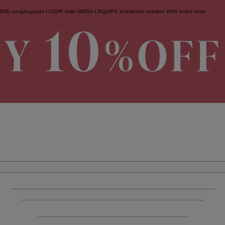
ESSE
congés payés
LOISIR
Julier
MOGA
L'EQUIPE
endalence
unbilanc
BIGI online store
せ