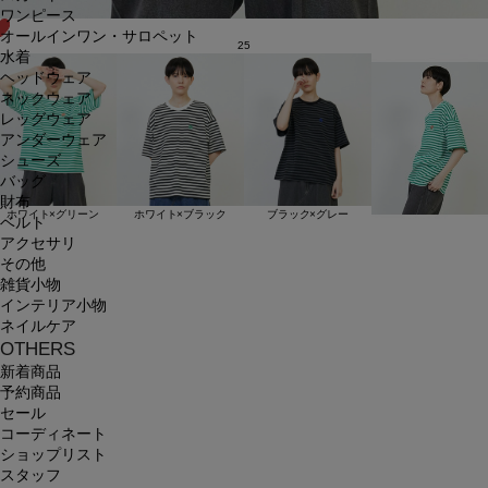
ワンピース
オールインワン・サロペット
25
水着
ヘッドウェア
ネックウェア
レッグウェア
アンダーウェア
シューズ
バッグ
財布
ホワイト×グリーン
ホワイト×ブラック
ブラック×グレー
ベルト
アクセサリ
その他
雑貨小物
インテリア小物
ネイルケア
OTHERS
新着商品
予約商品
セール
コーディネート
ショップリスト
スタッフ