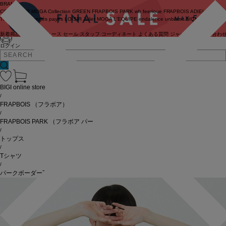
BRAND
COUTURIER
MOGA Collection
GREEN
FRAPBOIS PARK
wb
feerique
FRAPBOIS
ADIEU
TRISTESSE
congés payés
LOISIR
Julier
MOGA
L'EQUIPE
endalence
unbilanc
BIGI online store
新着商品
(ライブ)
ニュース
セール
スタッフ
コーディネート
よくある質問
ジャーナル
お問い合わ
ログイン
BIGI online store
/
FRAPBOIS
（フラボア）
/
FRAPBOIS PARK
（フラボア パーク）
/
トップス
/
Tシャツ
/
パークボーダーT