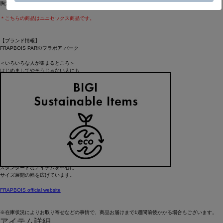
胸元に「パーキー」の刺繍をさり気なく配置しました。
＊こちらの商品はユニセックス商品です。
【ブランド情報】
FRAPBOIS PARK/フラボア パーク
＜いろいろな人が集まるところ＞
はじめましてやそうじゃない人にも
いろいろなスタイルに
いろいろとプラスできる
いろいろなアイテムをそろえました。
この［PARK（パーク）］レーベルは
JOIN/ジョインをキーワードに、
いろいろなクリエイターやアーティスト、
今、気になるモノ・コトなどを取り入れて
アイテムを製作していきます。
ジェンダーや年齢をこえた
いろいろな人たちにお楽しみいただけるよう、
スタンダードなアイテムを中心に
サイズ展開の幅を広げています。
FRAPBOIS official website
※在庫状況によりお取り寄せなどの事情で、商品お届けまで1週間前後かかる場合もございます。
アイテム詳細