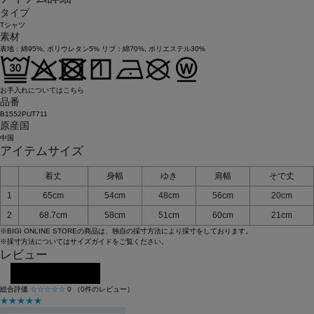
タイプ
Tシャツ
素材
表地：綿95%, ポリウレタン5% リブ：綿70%, ポリエステル30%
お手入れについてはこちら
品番
B1552PUT711
原産国
中国
アイテムサイズ
着丈
身幅
ゆき
肩幅
そで丈
1
65cm
54cm
48cm
56cm
20cm
2
68.7cm
58cm
51cm
60cm
21cm
※BIGI ONLINE STOREの商品は、独自の採寸方法により採寸をしております。
※採寸方法については
サイズガイド
をご覧ください。
レビュー
レビューを投稿する
総合評価
☆☆☆☆☆
0
（0件のレビュー）
★★★★★