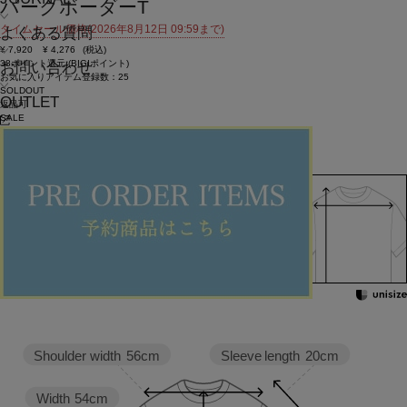
パークボーダーT
タイムセール価格(2026年8月12日 09:59まで)
よくある質問
¥
7,920
¥
4,276
(税込)
38ポイント還元 (BIGIポイント)
お問い合わせ
お気に入りアイテム登録数：
25
SOLDOUT
OUTLET
返品可
SALE
返品について
カラー・サイズを選択する
158cm 51kgRecommended
1
Find out more on your body type
Sleeve length
20cm
Shoulder width
56cm
Width
54cm