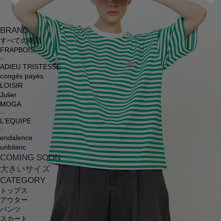
BRAND
すべての商品
FRAPBOIS
ADIEU TRISTESSE
congés payés
LOISIR
Julier
MOGA
L'EQUIPE
endalence
unbilanc
COMING SOON
大きいサイズ
CATEGORY
トップス
アウター
パンツ
スカート