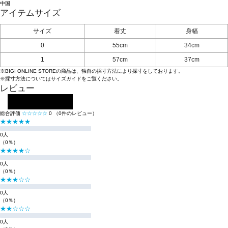
中国
アイテムサイズ
サイズ
着丈
身幅
0
55cm
34cm
1
57cm
37cm
※BIGI ONLINE STOREの商品は、独自の採寸方法により採寸をしております。
※採寸方法については
サイズガイド
をご覧ください。
レビュー
レビューを投稿する
総合評価
☆☆☆☆☆
0
（0件のレビュー）
★★★★★
0人
（0％）
★★★★☆
0人
（0％）
★★★☆☆
0人
（0％）
★★☆☆☆
0人