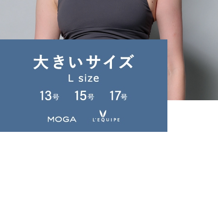
Julier
その他トップス
(そのたとっぷす)
/
¥5,390