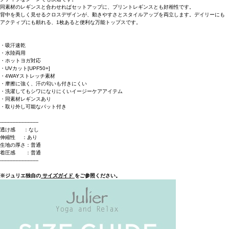
同素材のレギンスと合わせればセットアップに、プリントレギンスとも好相性です。
背中を美しく見せるクロスデザインが、動きやすさとスタイルアップを両立します。デイリーにも
アクティブにも頼れる、1枚あると便利な万能トップスです。
・吸汗速乾
・水陸両用
・ホットヨガ対応
・UVカット[UPF50+]
・4WAYストレッチ素材
・摩擦に強く、汗の匂いも付きにくい
・洗濯してもシワになりにくいイージーケアアイテム
・同素材レギンスあり
・取り外し可能なパット付き
-------------------------
透け感 ：なし
伸縮性 ：あり
生地の厚さ：普通
着圧感 ：普通
-------------------------
※ジュリエ独自の
サイズガイド
をご参照ください。