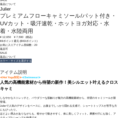
SALE
返品について
Julier
プレミアムフローキャミソール/パット付き・
UVカット・吸汗速乾・ホットヨガ対応・水
着・水陸両用
¥
12,650
¥
7,590
(税込)
69ポイント還元 (BIGIポイント)
お気に入りアイテム登録数：
20
返品可
SALE
返品について
カラー・サイズを選択する
アイテム説明
≪Hot Yoga対応≫
≪Swimwear≫
人気の高機能素材から待望の新作！美シルエット叶えるクロス
キャミ
しなやかなストレッチと、パウダリーな肌触りが魅力の高機能素材から、待望のキャミソールが新
登場。
Julierで人気のデザインをベースに、お腹までしっかり隠れる丈感で、ショートトップスが苦手な方
にもぴったり。
ほどよい厚みがありながらも、軽やかで動きやすく、体に美しくフィット。摩擦や汗にも強く、ア
クティブなシーンでも快適です。