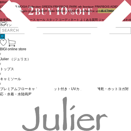
BRAND
COUTURIER
MOGA Collection
GREEN
FRAPBOIS PARK
wb
feerique
FRAPBOIS
ADIEU
TRISTESSE
congés payés
LOISIR
Julier
MOGA
L'EQUIPE
endalence
unbilanc
BIGI online store
新着商品
(ライブ)
ニュース
セール
スタッフ
コーディネート
よくある質問
ジャーナル
お問い合わ
ログイン
BIGI online store
/
Julier
（ジュリエ）
/
トップス
/
キャミソール
/
プレミアムフローキャミソール/パット付き・UVカット・吸汗速乾・ホットヨガ対
応・水着・水陸両用