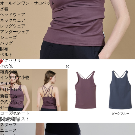
オールインワン・サロペット
水着
ヘッドウェア
ネックウェア
レッグウェア
アンダーウェア
シューズ
バッグ
財布
ベルト
アクセサリ
その他
20
雑貨小物
インテリア小物
ネイルケア
OTHERS
新着商品
予約商品
セール
コーディネート
プラム
ダークブルー
関連商品
ショップリスト
スタッフ
ニュース