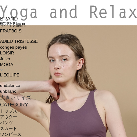
BRAND
BUY10%OFF
すべての商品
FRAPBOIS
ADIEU TRISTESSE
congés payés
LOISIR
Julier
MOGA
L'EQUIPE
endalence
unbilanc
大きいサイズ
CATEGORY
トップス
アウター
パンツ
スカート
ワンピース