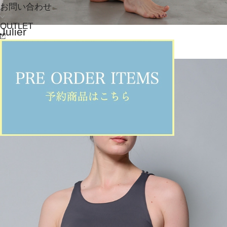
お問い合わせ
OUTLET
Julier
レギンス
(れぎんす)
/
¥9,086