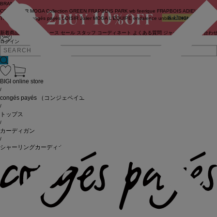
BRAND
COUTURIER
MOGA Collection
GREEN
FRAPBOIS PARK
wb
feerique
FRAPBOIS
ADIEU
TRISTESSE
congés payés
LOISIR
Julier
MOGA
L'EQUIPE
endalence
unbilanc
BIGI online store
新着商品
(ライブ)
ニュース
セール
スタッフ
コーディネート
よくある質問
ジャーナル
お問い合わ
ログイン
BIGI online store
/
congés payés
（コンジェペイエ）
/
トップス
/
カーディガン
/
シャーリングカーディガンシャツ