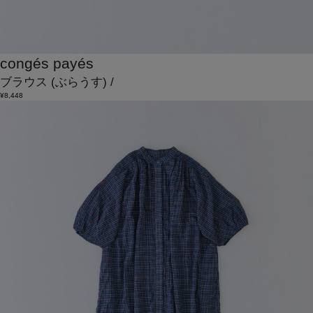
congés payés
ブラウス
(ぶらうす)
/
¥8,448