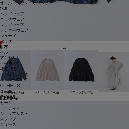
オールインワン・サロペット
水着
ヘッドウェア
ネックウェア
レッグウェア
アンダーウェア
シューズ
バッグ
財布
22
ベルト
アクセサリ
その他
雑貨小物
インテリア小物
ネイルケア
OTHERS
新着商品
ブルー系その他
ベージュ系その他
ブラック系その他
予約商品
関連商品
セール
コーディネート
ショップリスト
スタッフ
ニュース