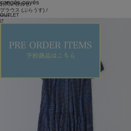
congés payés
お問い合わせ
ブラウス
(ぶらうす)
/
OUTLET
¥8,448