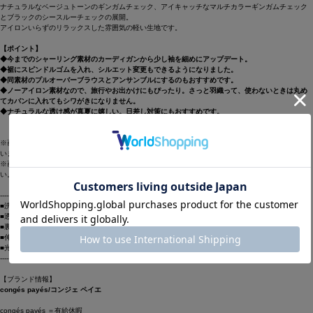
ナチュラルなベージュトーンのギンガムチェック、アイキャッチなマルチカラーギンガムチェック
とブラックのシースルーチェックの展開。
アイロンいらずのリラックスした雰囲気の軽い生地です。
【ポイント】
◆今までのシャーリング素材のカーディガンから少し袖を細めにアップデート。
◆裾にスピンドルゴムを入れ、シルエット変更もできるようになりました。
◆同素材のプルオーバーブラウスとアンサンブルにするのもおすすめです。
◆ノーアイロン素材なので、旅行やお出かけにもぴったり。さっと羽織って、使わないときは丸め
てカバンに入れてもシワがきになりません。
◆ナチュラルな透け感が真夏に嬉しい。日差し対策にもおすすめです。
※画像の商品はサンプルです。実際の商品とは仕様・加工・サイズ・素材が若干異なる場合がござ
います。
※画像の商品は光の照射や角度により、実物と色味が異なる場合がございます。予めご了承くださ
い。
----------------------------------------------------------------------
■洗濯：手洗い○
■透け感：あり
■裏地：なし
■伸縮性：あり
■光沢感：なし
----------------------------------------------------------------------
【ブランド情報】
congés payés/コンジェ ペイエ
congés payés ＝有給休暇