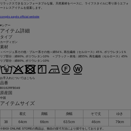
リラックスできるコンフォータブルな服。天然素材をベースに、ライフスタイルに寄り添うエフォ
ートレスアイテムを提案します。
congés payés official website
#シアー
アイテム詳細
タイプ
カーディガン
素材
＜ベージュ系その他・ブルー系その他＞綿54％, 再生繊維（セルロース）45％, ポリウレタン1％
リブ部分：綿90%, ポリウレタン10% ＜ブラック＞表地：綿55%, 再生繊維（セルロース）45%
リブ部分：綿90%, ポリウレタン10%
お手入れについてはこちら
品番
B0162RFB049
原産国
中国
アイテムサイズ
着丈
肩幅
身幅
そで丈
ゆき
38
64cm
66cm
63.5cm
46cm
79cm
※BIGI ONLINE STOREの商品は、独自の採寸方法により採寸をしております。