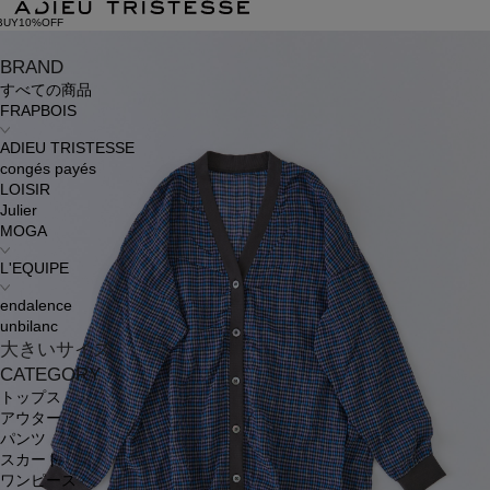
BUY10%OFF
BRAND
すべての商品
FRAPBOIS
ADIEU TRISTESSE
congés payés
LOISIR
Julier
MOGA
L'EQUIPE
endalence
unbilanc
大きいサイズ
CATEGORY
トップス
アウター
パンツ
スカート
ワンピース