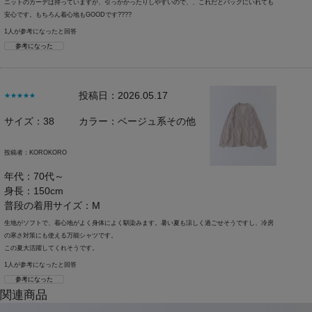
ニットのカーデは持っていますが、引っかかったりしやすいので、、これだとバッグにいれても
安心です。もちろん着心地もGOODです????
1人が参考になったと回答
参考になった
投稿日：2026.05.17
★★★★★
サイズ：38
カラー：ベージュ系その他
投稿者：
KOROKORO
年代：70代～
身長：150cm
普段の着用サイズ：M
生地がソフトで、着心地がよく身体によく馴染みます。暑い夏も涼しく過ごせそうですし、冷房
の寒さ対策にも使える万能シャツです。
この夏大活躍してくれそうです。
1人が参考になったと回答
参考になった
関連商品