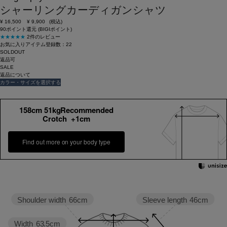
シャーリングカーディガンシャツ
¥
16,500
¥
9,900
(税込)
90ポイント還元 (BIGIポイント)
★★★★★
2件のレビュー
お気に入りアイテム登録数：
22
SOLDOUT
返品可
SALE
返品について
カラー・サイズを選択する
158cm 51kgRecommended
Crotch +1cm
Find out more on your body type
Sleeve length
46cm
Shoulder width
66cm
Width
63.5cm