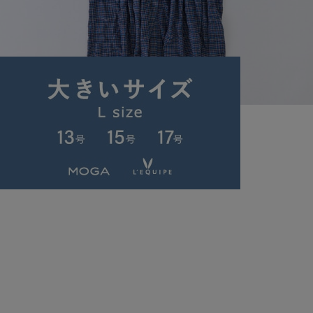
congés payés
ワンピース
(わんぴーす)
/
¥13,068