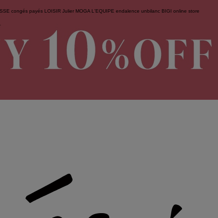
ESSE
congés payés
LOISIR
Julier
MOGA
L'EQUIPE
endalence
unbilanc
BIGI online store
せ