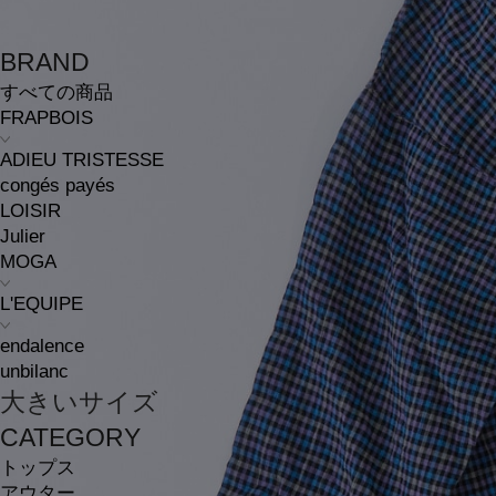
BRAND
すべての商品
FRAPBOIS
ADIEU TRISTESSE
congés payés
LOISIR
Julier
MOGA
L'EQUIPE
endalence
unbilanc
大きいサイズ
CATEGORY
トップス
アウター