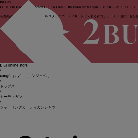
BRAND
COUTURIER
MOGA Collection
GREEN
FRAPBOIS PARK
wb
feerique
FRAPBOIS
ADIEU TRIST
新着商品
(ライブ)
ニュース
セール
スタッフ
コーディネート
よくある質問
ジャーナル
お問い合わ
ログイン
BIGI online store
/
congés payés
（コンジェペイエ）
/
トップス
/
カーディガン
/
シャーリングカーディガンシャツ