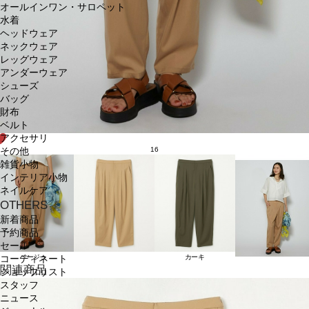
オールインワン・サロペット
水着
ヘッドウェア
ネックウェア
レッグウェア
アンダーウェア
シューズ
バッグ
財布
ベルト
アクセサリ
16
その他
雑貨小物
インテリア小物
ネイルケア
OTHERS
新着商品
予約商品
セール
ベージュ
カーキ
コーディネート
関連商品
ショップリスト
スタッフ
ニュース