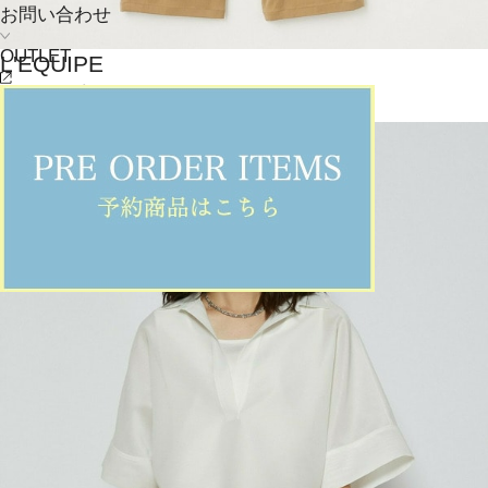
お問い合わせ
OUTLET
L'EQUIPE
パンツ
(ぱんつ)
/
¥27,720