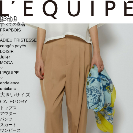
BRAND
BUY10%OFF
すべての商品
FRAPBOIS
ADIEU TRISTESSE
congés payés
LOISIR
Julier
MOGA
L'EQUIPE
endalence
unbilanc
大きいサイズ
CATEGORY
トップス
アウター
パンツ
スカート
ワンピース