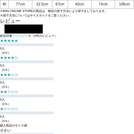
40
77cm
32.5cm
67cm
40cm
74cm
106cm
※BIGI ONLINE STOREの商品は、独自の採寸方法により採寸をしております。
※採寸方法については
サイズガイド
をご覧ください。
レビュー
レビューを投稿する
総合評価
☆☆☆☆☆
0
（0件のレビュー）
★★★★★
0人
（0％）
★★★★☆
0人
（0％）
★★★☆☆
0人
（0％）
★★☆☆☆
0人
（0％）
★☆☆☆☆
0人
（0％）
購入商品のサイズ感
小さい