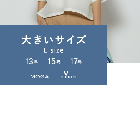
L'EQUIPE
シャツ
(しゃつ)
/
¥21,560