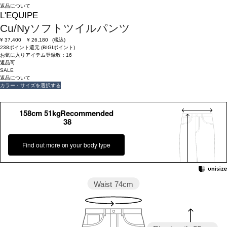
返品について
L'EQUIPE
Cu/Nyソフトツイルパンツ
¥
37,400
¥
26,180
(税込)
238ポイント還元 (BIGIポイント)
お気に入りアイテム登録数：
16
返品可
SALE
返品について
カラー・サイズを選択する
158cm 51kgRecommended
38
Find out more on your body type
Waist
74cm