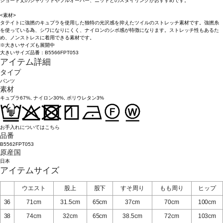
ショート丈のジャケットやプルオーバー、ニットとのスタイリングがおすすめです。
<素材>
タテイトに強撚のキュプラを使用した独特の光沢感を抑えたツイルのストレッチ素材です。強撚糸
を使っている為、シワになりにくく、ナイロンのシボ感が特徴になります。ストレッチ性もあるた
め、ノンストレスに着用できる素材です。
※大きいサイズも展開中
大きいサイズ品番：B5566FPT053
アイテム詳細
タイプ
パンツ
素材
キュプラ67%, ナイロン30%, ポリウレタン3%
お手入れについてはこちら
品番
B5562FPT053
原産国
日本
アイテムサイズ
ウエスト
股上
股下
すそ周り
もも周り
ヒップ
36
71cm
31.5cm
65cm
37cm
70cm
100cm
38
74cm
32cm
65cm
38.5cm
72cm
103cm