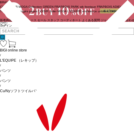
BRAND
COUTURIER
MOGA Collection
GREEN
FRAPBOIS PARK
wb
feerique
FRAPBOIS
ADIEU
TRISTESSE
congés payés
LOISIR
Julier
MOGA
L'EQUIPE
endalence
unbilanc
BIGI online store
新着商品
(ライブ)
ニュース
セール
スタッフ
コーディネート
よくある質問
ジャーナル
お問い合わ
ログイン
BIGI online store
/
L'EQUIPE
（レキップ）
/
パンツ
/
パンツ
/
Cu/Nyソフトツイルパンツ