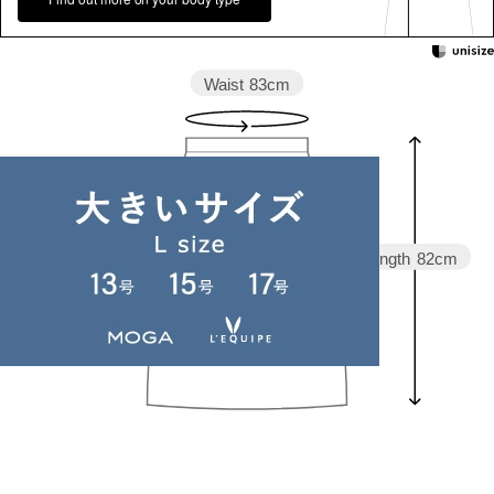
Waist
83cm
Hip
108cm
Length
82cm