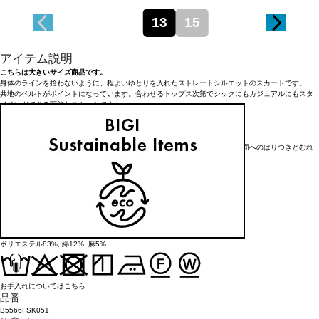
13
15
アイテム説明
こちらは大きいサイズ商品です。
身体のラインを拾わないように、程よいゆとりを入れたストレートシルエットのスカートです。
共地のベルトがポイントになっています。合わせるトップス次第でシックにもカジュアルにもスタ
イリングできる万能なスカートです。
<素材>
<<機能素材>>
透け防止機能・吸水速乾に加え、優れた肌離れと通気性を追及し、不快な肌面へのはりつきとむれ
感を防ぐ快適な素材です。
※レギュラーサイズも展開中
レギュラーサイズ品番：B5562FSK051
アイテム詳細
タイプ
スカート
素材
ポリエステル83%, 綿12%, 麻5%
お手入れについてはこちら
品番
B5566FSK051