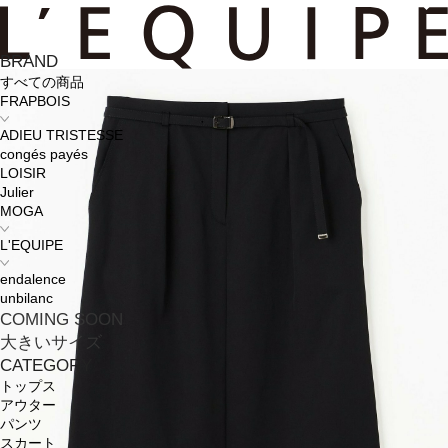
BRAND
すべての商品
FRAPBOIS
ADIEU TRISTESSE
congés payés
LOISIR
Julier
MOGA
L'EQUIPE
endalence
unbilanc
COMING SOON
大きいサイズ
CATEGORY
トップス
アウター
パンツ
スカート