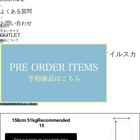
よくある質問
お問い合わせ
返品可
大きいサイズ
OUTLET
SALE
返品について
L'EQUIPE
【大きいサイズ】コットンリネンツイルスカ
ート
¥
37,400
¥
26,180
(税込)
238ポイント還元 (BIGIポイント)
お気に入りアイテム登録数：
7
返品可
大きいサイズ
SALE
返品について
カラー・サイズを選択する
158cm 51kgRecommended
15
Find out more on your body type