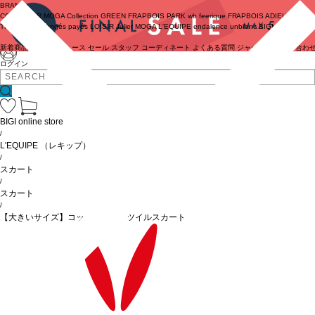
BRAND
COUTURIER
MOGA Collection
GREEN
FRAPBOIS PARK
wb
feerique
FRAPBOIS
ADIEU
TRISTESSE
congés payés
LOISIR
Julier
MOGA
L'EQUIPE
endalence
unbilanc
BIGI online store
新着商品
(ライブ)
ニュース
セール
スタッフ
コーディネート
よくある質問
ジャーナル
お問い合わ
ログイン
BIGI online store
/
L'EQUIPE
（レキップ）
/
スカート
/
スカート
/
【大きいサイズ】コットンリネンツイルスカート