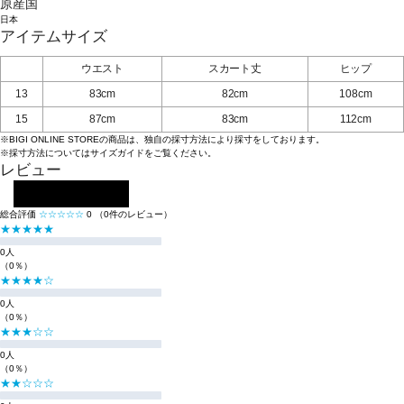
原産国
日本
アイテムサイズ
ウエスト
スカート丈
ヒップ
13
83cm
82cm
108cm
15
87cm
83cm
112cm
※BIGI ONLINE STOREの商品は、独自の採寸方法により採寸をしております。
※採寸方法については
サイズガイド
をご覧ください。
レビュー
レビューを投稿する
総合評価
☆☆☆☆☆
0
（0件のレビュー）
★★★★★
0人
（0％）
★★★★☆
0人
（0％）
★★★☆☆
0人
（0％）
★★☆☆☆