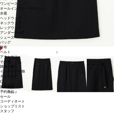
ワンピース
オールインワン・サロペット
水着
ヘッドウェア
ネックウェア
レッグウェア
アンダーウェア
シューズ
バッグ
財布
ベルト
7
アクセサリ
その他
雑貨小物
インテリア小物
ネイルケア
OTHERS
新着商品
予約商品
ブラック
セール
コーディネート
ショップリスト
スタッフ