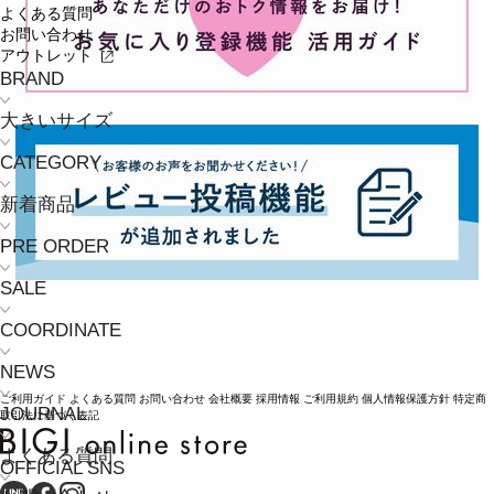
よくある質問
お問い合わせ
アウトレット
BRAND
大きいサイズ
CATEGORY
新着商品
PRE ORDER
SALE
COORDINATE
NEWS
ご利用ガイド
よくある質問
お問い合わせ
会社概要
採用情報
ご利用規約
個人情報保護方針
特定商
JOURNAL
取引法に基づく表記
よくある質問
OFFICIAL SNS