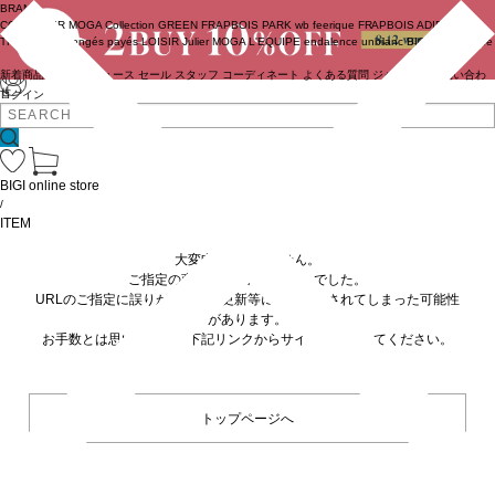
BRAND
COUTURIER
MOGA Collection
GREEN
FRAPBOIS PARK
wb
feerique
FRAPBOIS
ADIEU
TRISTESSE
congés payés
LOISIR
Julier
MOGA
L'EQUIPE
endalence
unbilanc
BIGI online store
新着商品
(ライブ)
ニュース
セール
スタッフ
コーディネート
よくある質問
ジャーナル
お問い合わ
せ
ログイン
BIGI online store
/
ITEM
大変申し訳ありません。
ご指定の商品が見つかりませんでした。
URLのご指定に誤りがあるか、更新等に伴い削除されてしまった可能性
があります。
お手数とは思いますが、下記リンクからサイトへ移動してください。
トップページへ