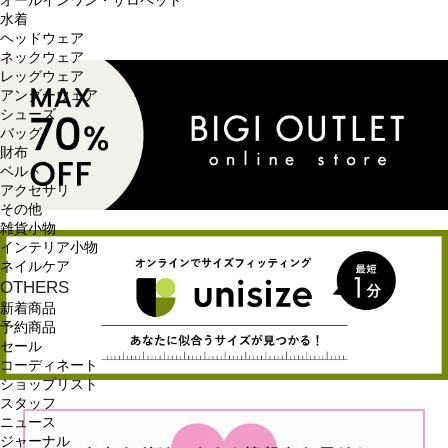
オールインワン・サロペット
水着
ヘッドウェア
ネックウェア
レッグウェア
アンダーウェア
シューズ
バッグ
財布
ベルト
アクセサリ
その他
雑貨小物
インテリア小物
ネイルケア
OTHERS
新着商品
予約商品
セール
コーディネート
ショップリスト
スタッフ
ニュース
ジャーナル