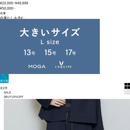
¥20,000~¥49,999
¥50,000~
在庫
在庫なしを含む
この条件で検索
60件
新着順
単色表示
絞り込む
表示順
全2件
SALE
2BUY10%OFF