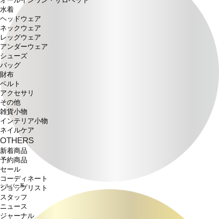
オールインワン・サロペット
水着
ヘッドウェア
ネックウェア
レッグウェア
アンダーウェア
シューズ
バッグ
財布
ベルト
アクセサリ
その他
雑貨小物
インテリア小物
ネイルケア
OTHERS
新着商品
予約商品
セール
コーディネート
シルバー系
ショップリスト
スタッフ
ニュース
ジャーナル