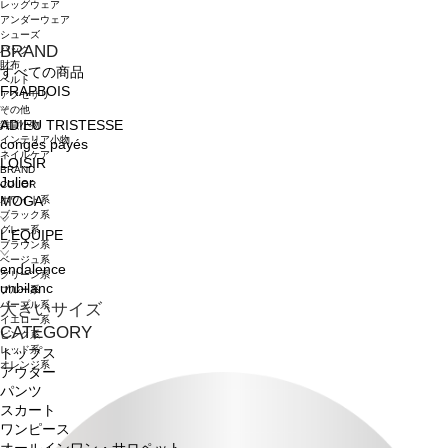
レッグウェア
アンダーウェア
シューズ
BRAND
バッグ
財布
すべての商品
ベルト
FRAPBOIS
アクセサリ
その他
ADIEU TRISTESSE
雑貨小物
インテリア小物
congés payés
ネイルケア
LOISIR
BRAND
Julier
COLOR
ホワイト系
MOGA
ブラック系
グレー系
L'EQUIPE
ブラウン系
ベージュ系
endalence
グリーン系
unbilanc
ブルー系
パープル系
大きいサイズ
イエロー系
CATEGORY
ピンク系
レッド系
トップス
オレンジ系
アウター
パンツ
スカート
ワンピース