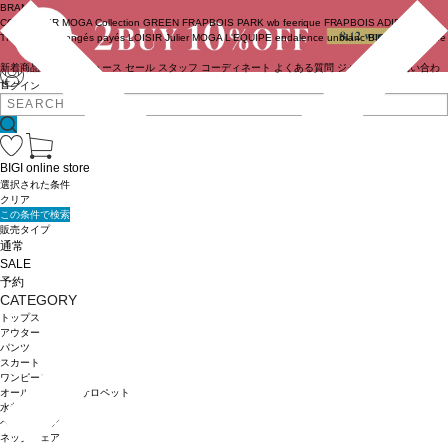
BRAND
COUTURIER
MOGA Collection
GREEN
FRAPBOIS PARK
wb
feerique
FRAPBOIS
ADIEU
TRISTESSE
congés payés
LOISIR
Julier
MOGA
L'EQUIPE
endalence
unbilanc
BIGI online store
新着商品
(ライブ)
ニュース
セール
スタッフ
コーディネート
よくある質問
ジャーナル
お問い合わ
せ
ログイン
BIGI online store
選択された条件
クリア
この条件で検索
販売タイプ
通常
SALE
予約
CATEGORY
トップス
アウター
パンツ
スカート
ワンピース
オールインワン・サロペット
水着
ヘッドウェア
ネックウェア