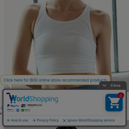
Julier
その他トップス
(そのたとっぷす)
/
¥11,000
SALE