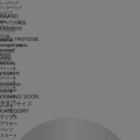
レッグウェア
アンダーウェア
シューズ
BRAND
バッグ
財布
すべての商品
ベルト
FRAPBOIS
アクセサリ
その他
ADIEU TRISTESSE
雑貨小物
congés payés
インテリア小物
ネイルケア
LOISIR
BRAND
Julier
COLOR
MOGA
ホワイト系
ブラック系
L'EQUIPE
グレー系
ブラウン系
ベージュ系
endalence
グリーン系
unbilanc
ブルー系
COMING SOON
パープル系
イエロー系
大きいサイズ
ピンク系
CATEGORY
レッド系
オレンジ系
トップス
アウター
パンツ
スカート