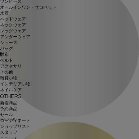
ワンピース
オールインワン・サロペット
水着
ヘッドウェア
ネックウェア
レッグウェア
アンダーウェア
シューズ
バッグ
財布
ベルト
アクセサリ
その他
雑貨小物
インテリア小物
ネイルケア
OTHERS
新着商品
予約商品
セール
シルバー系
コーディネート
ショップリスト
スタッフ
ニュース