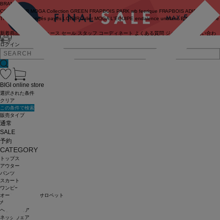
BRAND
COUTURIER
MOGA Collection
GREEN
FRAPBOIS PARK
wb
feerique
FRAPBOIS
ADIEU
TRISTESSE
congés payés
LOISIR
Julier
MOGA
L'EQUIPE
endalence
unbilanc
BIGI online store
新着商品
(ライブ)
ニュース
セール
スタッフ
コーディネート
よくある質問
ジャーナル
お問い合わ
せ
ログイン
BIGI online store
選択された条件
クリア
この条件で検索
販売タイプ
通常
SALE
予約
CATEGORY
トップス
アウター
パンツ
スカート
ワンピース
オールインワン・サロペット
水着
ヘッドウェア
ネックウェア