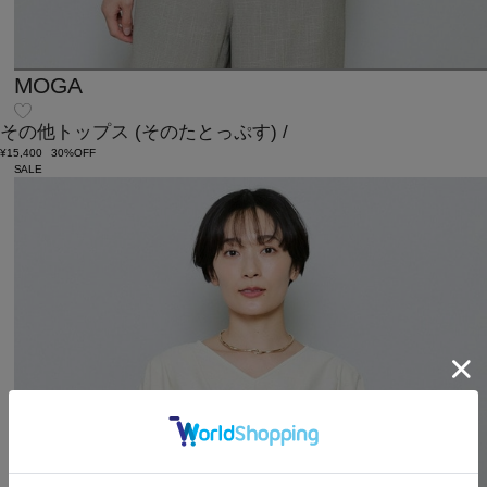
MOGA
その他トップス
(そのたとっぷす)
/
¥15,400
30%OFF
SALE