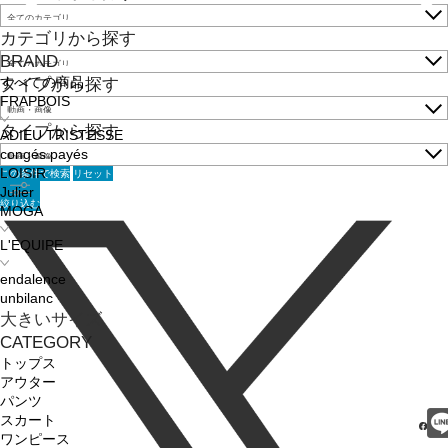
カテゴリから探す
BRAND
すべての商品
タイプから探す
FRAPBOIS
タイプから探す
ADIEU TRISTESSE
congés payés
この条件で検索
リセット
LOISIR
Julier
絞り込む
MOGA
L'EQUIPE
endalence
unbilanc
大きいサイズ
CATEGORY
トップス
アウター
パンツ
スカート
ワンピース