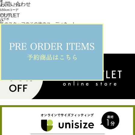
夏
お問い合わせ
大人カジュアル
150cmコーデ
OUTLET
リラックス
コラボ
このスタッフのその他のコーディネート
VIEW ALL
VIEW ALL ＞
このブランドのその他のコーディネート
VIEW ALL
VIEW ALL ＞