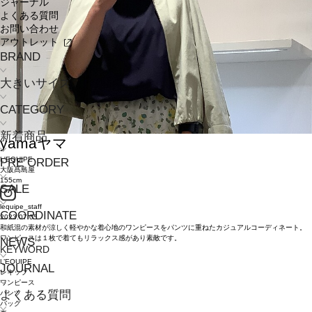
ジャーナル
よくある質問
お問い合わせ
アウトレット
BRAND
大きいサイズ
CATEGORY
新着商品
yama
ヤマ
L'EQUIPE
PRE ORDER
大阪髙島屋
155cm
SALE
lequipe_staff
COORDINATE
2023.07.05
和紙混の素材が涼しく軽やかな着心地のワンピースをパンツに重ねたカジュアルコーディネート。
ワンピースは１枚で着てもリラックス感があり素敵です。
NEWS
KEYWORD
L’EQUIPE
JOURNAL
レキップ
ワンピース
よくある質問
パンツ
バッグ