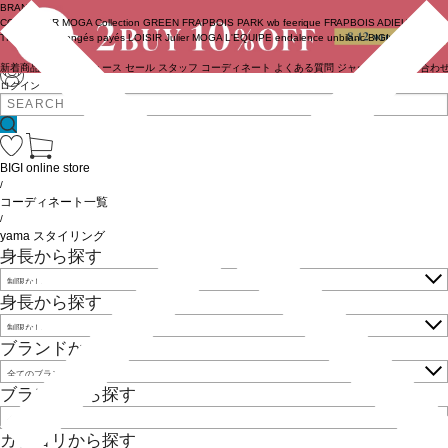
BRAND
COUTURIER
MOGA Collection
GREEN
FRAPBOIS PARK
wb
feerique
FRAPBOIS
ADIEU
TRISTESSE
congés payés
LOISIR
Julier
MOGA
L'EQUIPE
endalence
unbilanc
BIGI online store
新着商品
(ライブ)
ニュース
セール
スタッフ
コーディネート
よくある質問
ジャーナル
お問い合わ
ログイン
BIGI online store
/
コーディネート一覧
/
yama スタイリング
身長から探す
身長から探す
ブランドから探す
ブランドから探す
カテゴリから探す