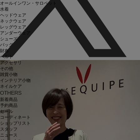
オールインワン・サロペット
水着
ヘッドウェア
ネックウェア
レッグウェア
アンダーウェア
シューズ
バッグ
財布
ベルト
アクセサリ
その他
雑貨小物
インテリア小物
ネイルケア
OTHERS
新着商品
予約商品
セール
コーディネート
ショップリスト
スタッフ
ニュース