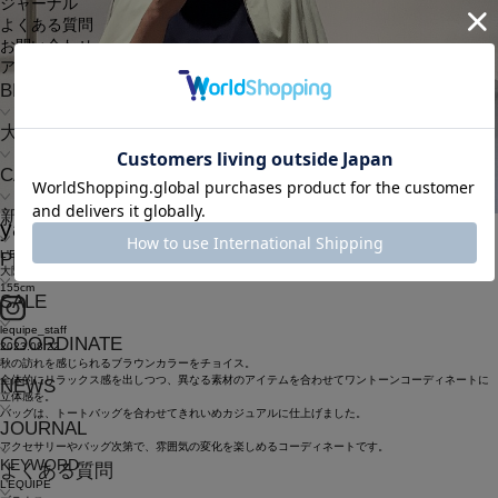
ジャーナル
よくある質問
お問い合わせ
アウトレット
BRAND
大きいサイズ
CATEGORY
新着商品
yama
ヤマ
L'EQUIPE
PRE ORDER
大阪髙島屋
155cm
SALE
lequipe_staff
COORDINATE
2023.08.22
秋の訪れを感じられるブラウンカラーをチョイス。
全体的にリラックス感を出しつつ、異なる素材のアイテムを合わせてワントーンコーディネートに
NEWS
立体感を。
バッグは、トートバッグを合わせてきれいめカジュアルに仕上げました。
JOURNAL
アクセサリーやバッグ次第で、雰囲気の変化を楽しめるコーディネートです。
KEYWORD
よくある質問
L’EQUIPE