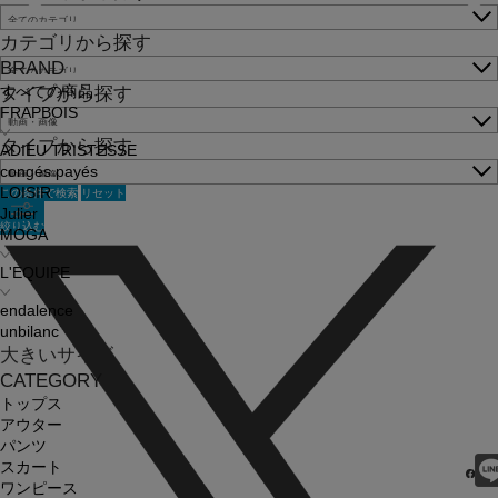
カテゴリから探す
BRAND
すべての商品
タイプから探す
FRAPBOIS
タイプから探す
ADIEU TRISTESSE
congés payés
この条件で検索
リセット
LOISIR
Julier
絞り込む
MOGA
L'EQUIPE
endalence
unbilanc
大きいサイズ
CATEGORY
トップス
アウター
パンツ
スカート
ワンピース