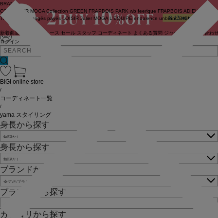
BRAND
COUTURIER
MOGA Collection
GREEN
FRAPBOIS PARK
wb
feerique
FRAPBOIS
ADIEU
TRISTESSE
congés payés
LOISIR
Julier
MOGA
L'EQUIPE
endalence
unbilanc
BIGI online store
新着商品
(ライブ)
ニュース
セール
スタッフ
コーディネート
よくある質問
ジャーナル
お問い合わ
ログイン
BIGI online store
/
コーディネート一覧
/
yama スタイリング
身長から探す
身長から探す
ブランドから探す
ブランドから探す
カテゴリから探す