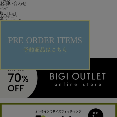
ブラウス
お問い合わせ
パンツ
バッグ
OUTLET
秋
大人カジュアル
ワントーンコーデ
きれいめカジュアル
150cmコーデ
このスタッフのその他のコーディネート
VIEW ALL
VIEW ALL ＞
このブランドのその他のコーディネート
VIEW ALL
VIEW ALL ＞