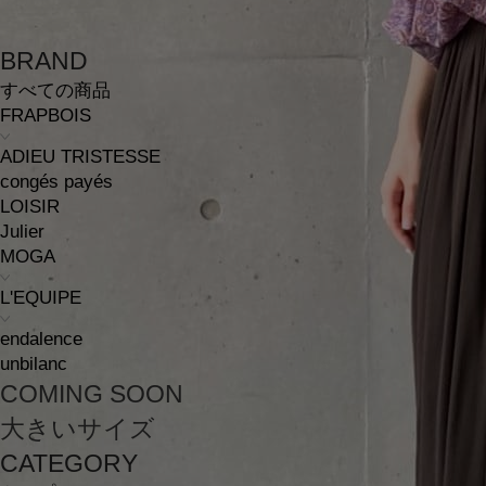
BRAND
すべての商品
FRAPBOIS
ADIEU TRISTESSE
congés payés
LOISIR
Julier
MOGA
L'EQUIPE
endalence
unbilanc
COMING SOON
大きいサイズ
CATEGORY