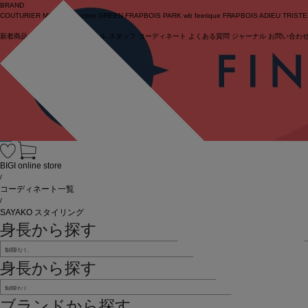
BRAND
COUTURIER
MOGA Collection
GREEN
FRAPBOIS PARK
wb
feerique
FRAPBOIS
ADIEU TRIST
新着商品
(ライブ)
ニュース
セール
スタッフ
コーディネート
よくある質問
ジャーナル
お問い合わ
ログイン
BIGI online store
/
コーディネート一覧
/
SAYAKO スタイリング
身長から探す
身長から探す
ブランドから探す