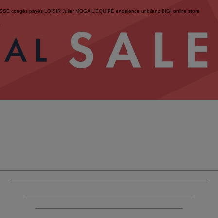
ESSE
congés payés
LOISIR
Julier
MOGA
L'EQUIPE
endalence
unbilanc
BIGI online store
せ