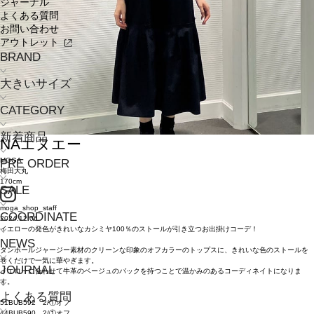
ジャーナル
よくある質問
お問い合わせ
アウトレット
BRAND
大きいサイズ
CATEGORY
新着商品
NA
エヌエー
MOGA
PRE ORDER
梅田大丸
170cm
SALE
moga_shop_staff
COORDINATE
2024.12.06
イエローの発色がきれいなカシミヤ100％のストールが引き立つお出掛けコーデ！
NEWS
ダンボールジャージー素材のクリーンな印象のオフカラーのトップスに、きれいな色のストールを
巻くだけで一気に華やぎます。
JOURNAL
イエローに合わせて牛革のベージュのバックを持つことで温かみのあるコーディネイトになりま
す。
よくある質問
51BUB592 2/①オフ
44BUB590 2/①オフ