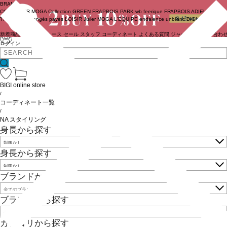
BRAND
COUTURIER
MOGA Collection
GREEN
FRAPBOIS PARK
wb
feerique
FRAPBOIS
ADIEU
TRISTESSE
congés payés
LOISIR
Julier
MOGA
L'EQUIPE
endalence
unbilanc
BIGI online store
新着商品
(ライブ)
ニュース
セール
スタッフ
コーディネート
よくある質問
ジャーナル
お問い合わ
ログイン
BIGI online store
/
コーディネート一覧
/
NA スタイリング
身長から探す
身長から探す
ブランドから探す
ブランドから探す
カテゴリから探す