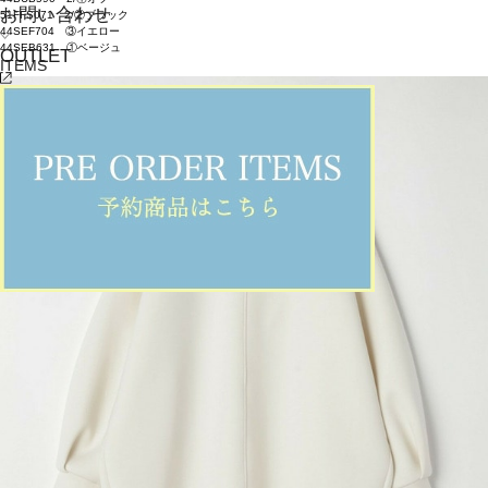
お問い合わせ
51FFS071 2/②ブラック
44SEF704 ③イエロー
44SEB631 ①ベージュ
OUTLET
ITEMS