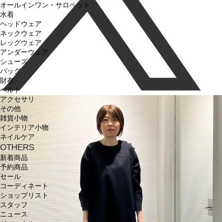
オールインワン・サロペット
水着
ヘッドウェア
ネックウェア
レッグウェア
アンダーウェア
シューズ
バッグ
財布
ベルト
アクセサリ
その他
雑貨小物
インテリア小物
ネイルケア
OTHERS
新着商品
予約商品
セール
コーディネート
ショップリスト
スタッフ
ニュース