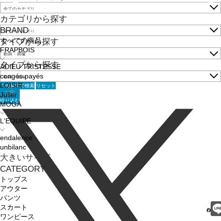
カテゴリから探す
BRAND
すべての商品
タイプから探す
FRAPBOIS
タイプから探す
ADIEU TRISTESSE
congés payés
この条件で検索
リセット
LOISIR
Julier
絞り込む
MOGA
L'EQUIPE
endalence
unbilanc
大きいサイズ
CATEGORY
トップス
アウター
パンツ
スカート
ワンピース