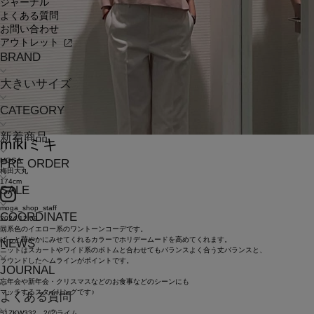
ジャーナル
よくある質問
お問い合わせ
アウトレット
BRAND
大きいサイズ
CATEGORY
新着商品
miki
ミキ
MOGA
PRE ORDER
梅田大丸
174cm
SALE
moga_shop_staff
COORDINATE
2024.12.09
同系色のイエロー系のワントーンコーデです。
ぱっと華やかにみせてくれるカラーでホリデームードを高めてくれます。
NEWS
ニットはスカートやワイド系のボトムと合わせてもバランスよく合う丈バランスと、
ラウンドしたヘムラインがポイントです。
JOURNAL
忘年会や新年会・クリスマスなどのお食事などのシーンにも
マッチするスタイリングです♪
よくある質問
51ZKW332 2/②ライム