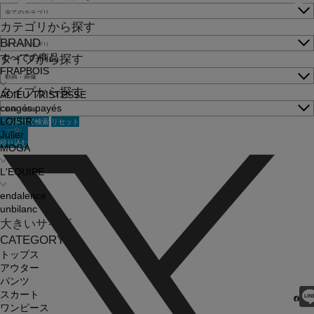
カテゴリから探す
BRAND
すべての商品
タイプから探す
FRAPBOIS
タイプから探す
ADIEU TRISTESSE
congés payés
この条件で検索
リセット
LOISIR
Julier
絞り込む
MOGA
L'EQUIPE
endalence
unbilanc
大きいサイズ
CATEGORY
トップス
アウター
パンツ
スカート
ワンピース