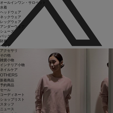
オールインワン・サロペット
水着
ヘッドウェア
ネックウェア
レッグウェア
アンダーウェア
シューズ
バッグ
財布
ベルト
アクセサリ
その他
雑貨小物
インテリア小物
ネイルケア
OTHERS
新着商品
予約商品
セール
コーディネート
ショップリスト
スタッフ
ニュース