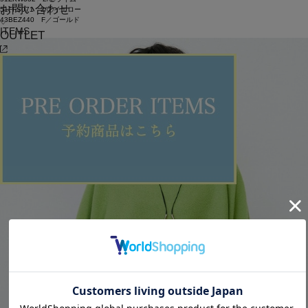
お問い合わせ
51FFS071 2/①イエロー
43BEZ440 F／ゴールド
ITEMS
OUTLET