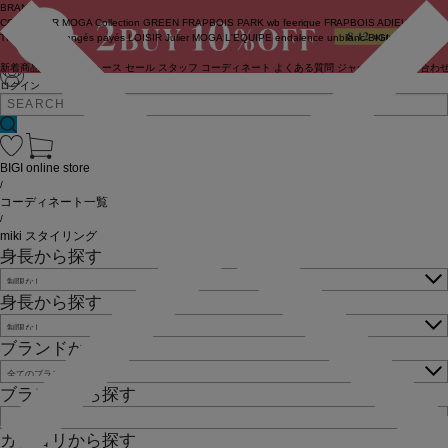
BRAND
COUTURIER
MOGA Collection
GREEN
FRAPBOIS PARK
wb
feerique
FRAPBOIS
ADIEU
TRISTESSE
congés payés
LOISIR
Julier
MOGA
L'EQUIPE
endalence
unbilanc
BIGI online store
新着商品
(ライブ)
ニュース
セール
スタッフ
コーディネート
よくある質問
ジャーナル
お問い合わ
ログイン
BIGI online store
/
コーディネート一覧
/
miki スタイリング
身長から探す
身長から探す
ブランドから探す
ブランドから探す
カテゴリから探す