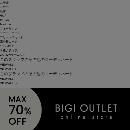
女子会
スカート
新作
モガ
MOGA
feerique
フィーリック
スカートコーデ
プリーツスカート
高身長コーデ
160㎝以上
骨格ナチュラル
24AWカラーニット
このスタッフのその他のコーディネート
VIEW ALL
VIEW ALL ＞
このブランドのその他のコーディネート
VIEW ALL
VIEW ALL ＞