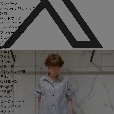
ワンピース
オールインワン・サロペット
水着
ヘッドウェア
ネックウェア
レッグウェア
アンダーウェア
シューズ
バッグ
財布
ベルト
アクセサリ
その他
雑貨小物
インテリア小物
ネイルケア
OTHERS
新着商品
予約商品
セール
コーディネート
ショップリスト
スタッフ