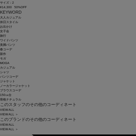
サイズ：2
¥14,300
50%OFF
KEYWORD
大人カジュアル
休日スタイル
お出かけ
女子会
旅行
ワイドパンツ
美脚パンツ
春コーデ
新作
モガ
MOGA
カジュアル
シャツ
パンツコーデ
ジャケット
ノーカラージャケット
ブラウスコーデ
150㎝台
骨格ナチュラル
このスタッフのその他のコーディネート
VIEW ALL
VIEW ALL ＞
このブランドのその他のコーディネート
VIEW ALL
VIEW ALL ＞