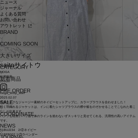
ニュース
ジャーナル
よくある質問
お問い合わせ
アウトレット
BRAND
COMING SOON
大きいサイズ
saito
サイトウ
CATEGORY
MOGA
松屋銀座
新着商品
153cm
PRE ORDER
moga_shop_staff
2025.02.07
SALE
布帛ライクなジャージー素材のネイビーセットアップに、カラーブラウスを合わせました！
軽く羽織れるジャケットは、インに着たシャツブラウスの襟や裾をのぞかせることでこなれた着こ
なしが出来ます。
COORDINATE
パンツも程良いハリ感で体のラインを拾わないずスッキリと見せてくれる、汎用性の高いアイテム
です。
NEWS
51BUJ234 2/②ネイビー
51BFB002 1/③ラベンダー
JOURNAL