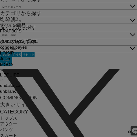
カテゴリから探す
BRAND
すべての商品
タイプから探す
FRAPBOIS
タイプから探す
ADIEU TRISTESSE
congés payés
LOISIR
この条件で検索
リセット
Julier
絞り込む
MOGA
L'EQUIPE
endalence
unbilanc
COMING SOON
大きいサイズ
CATEGORY
トップス
アウター
パンツ
スカート