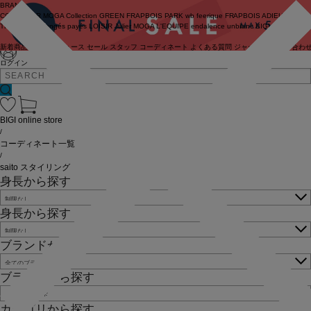
BRAND
COUTURIER
MOGA Collection
GREEN
FRAPBOIS PARK
wb
feerique
FRAPBOIS
ADIEU
TRISTESSE
congés payés
LOISIR
Julier
MOGA
L'EQUIPE
endalence
unbilanc
BIGI online store
新着商品
(ライブ)
ニュース
セール
スタッフ
コーディネート
よくある質問
ジャーナル
お問い合わ
ログイン
BIGI online store
/
コーディネート一覧
/
saito スタイリング
身長から探す
身長から探す
ブランドから探す
ブランドから探す
カテゴリから探す